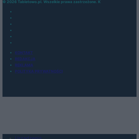
© 2026 Tabletowo.pl. Wszelkie prawa zastrzeżone. K
KONTAKT
REDAKCJA
REKLAMA
POLITYKA PRYWATNOŚCI
Urządzenia