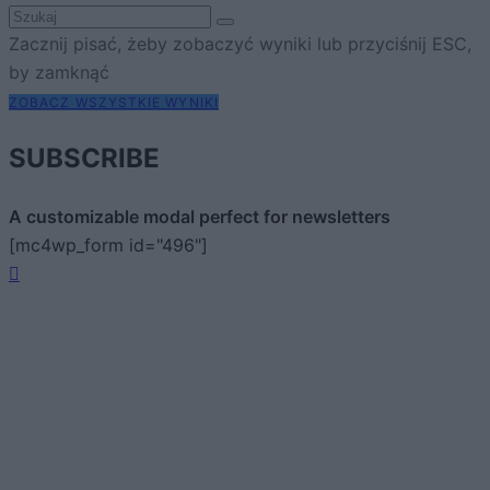
Zacznij pisać, żeby zobaczyć wyniki lub przyciśnij ESC,
by zamknąć
ZOBACZ WSZYSTKIE WYNIKI
SUBSCRIBE
A customizable modal perfect for newsletters
[mc4wp_form id="496"]