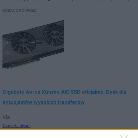
ZOBACZ RÓWNIEŻ:
Gigabyte Aorus Xtreme AIC SSD oficjalnie. Dysk dla
entuzjastów wysokich transferów
Via
Tom's Hardware
Źródło