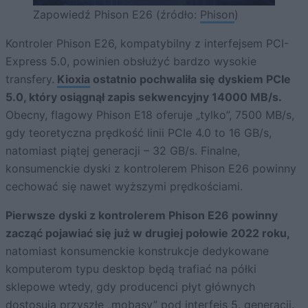
Zapowiedź Phison E26 (źródło:
Phison
)
Kontroler Phison E26, kompatybilny z interfejsem PCI-
Express 5.0, powinien obsłużyć bardzo wysokie
transfery.
Kioxia
ostatnio pochwaliła się dyskiem PCIe
5.0, który osiągnął zapis sekwencyjny 14000 MB/s.
Obecny, flagowy Phison E18 oferuje „tylko”, 7500 MB/s,
gdy teoretyczna prędkość linii PCIe 4.0 to 16 GB/s,
natomiast piątej generacji – 32 GB/s. Finalne,
konsumenckie dyski z kontrolerem Phison E26 powinny
cechować się nawet wyższymi prędkościami.
Pierwsze dyski z kontrolerem Phison E26 powinny
zacząć pojawiać się już w drugiej połowie 2022 roku,
natomiast konsumenckie konstrukcje dedykowane
komputerom typu desktop będą trafiać na półki
sklepowe wtedy, gdy producenci płyt głównych
dostosują przyszłe „mobasy” pod interfejs 5. generacji.