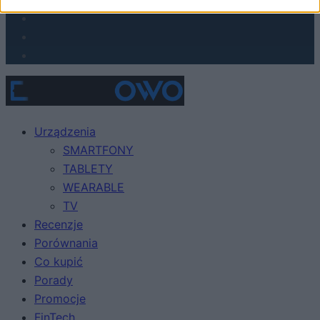
Urządzenia
SMARTFONY
TABLETY
WEARABLE
TV
Recenzje
Porównania
Co kupić
Porady
Promocje
FinTech