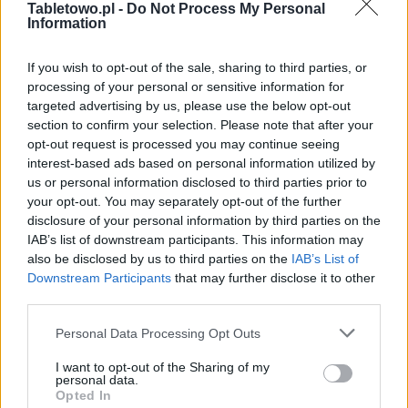
Tabletowo.pl -
Do Not Process My Personal
PHISON
Information
Dodaj
Tabletowo
jako preferowane źródło w
If you wish to opt-out of the sale, sharing to third parties, or
Google
processing of your personal or sensitive information for
Nasze artykuły będą częściej pojawiać się w Twoich wynikach
targeted advertising by us, please use the below opt-out
section to confirm your selection. Please note that after your
opt-out request is processed you may continue seeing
Udostępnij
Udostępnij
Udostępnij
Udostępnij
interest-based ads based on personal information utilized by
us or personal information disclosed to third parties prior to
your opt-out. You may separately opt-out of the further
disclosure of your personal information by third parties on the
IAB’s list of downstream participants. This information may
Albert Żurek
also be disclosed by us to third parties on the
IAB’s List of
Downstream Participants
that may further disclose it to other
third parties.
Please note that this website/app uses one or more Google
Personal Data Processing Opt Outs
services and may gather and store information including but
© 2026 Tabletowo.pl. Wszelkie prawa zastrzeżone. K
not limited to your visit or usage behaviour. You may click to
I want to opt-out of the Sharing of my
personal data.
grant or deny consent to Google and its third-party tags to
Opted In
use your data for below specified purposes in below Google