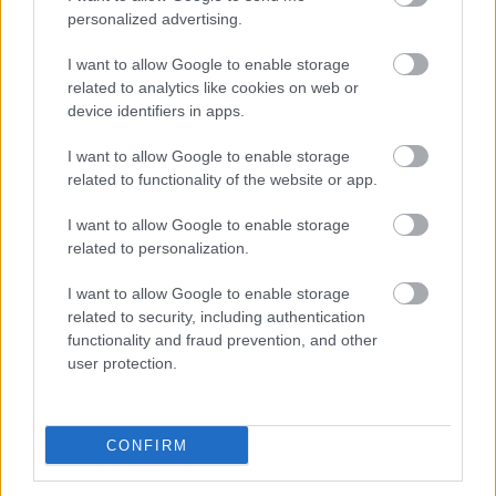
WEARABLE
personalized advertising.
TV
I want to allow Google to enable storage
Recenzje
related to analytics like cookies on web or
Porównania
device identifiers in apps.
Co kupić
I want to allow Google to enable storage
Porady
related to functionality of the website or app.
Promocje
FinTech
I want to allow Google to enable storage
Hardware PC
related to personalization.
Moto
I want to allow Google to enable storage
Gaming
related to security, including authentication
AI
functionality and fraud prevention, and other
Redakcja
user protection.
Reklama
Kontakt
CONFIRM