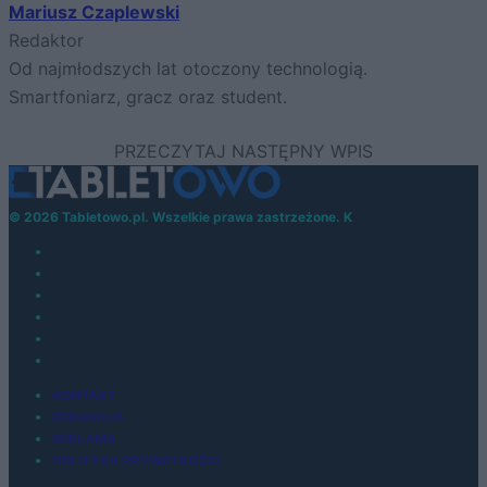
Mariusz Czaplewski
Redaktor
Od najmłodszych lat otoczony technologią.
Smartfoniarz, gracz oraz student.
© 2026 Tabletowo.pl. Wszelkie prawa zastrzeżone. K
KONTAKT
REDAKCJA
REKLAMA
POLITYKA PRYWATNOŚCI