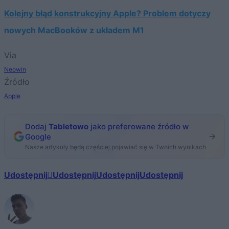
Kolejny błąd konstrukcyjny Apple? Problem dotyczy
nowych MacBooków z układem M1
Via
Neowin
Źródło
Apple
Dodaj
Tabletowo
jako preferowane źródło w
Google
Nasze artykuły będą częściej pojawiać się w Twoich wynikach
Udostępnij
Udostępnij
Udostępnij
Udostępnij