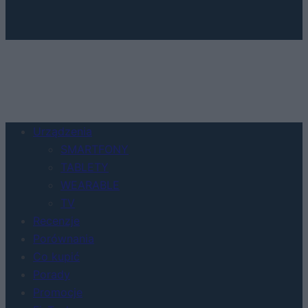
Urządzenia
SMARTFONY
TABLETY
WEARABLE
TV
Recenzje
Porównania
Co kupić
Porady
Promocje