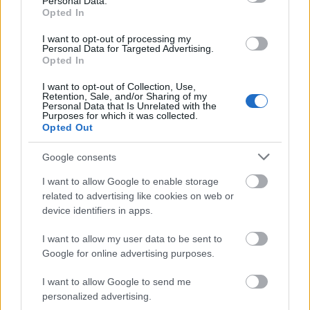
Personal Data.
Opted In
Porównania
Co kupić
I want to opt-out of processing my
Personal Data for Targeted Advertising.
Porady
Opted In
Promocje
FinTech
I want to opt-out of Collection, Use,
Retention, Sale, and/or Sharing of my
Hardware PC
Personal Data that Is Unrelated with the
Purposes for which it was collected.
Moto
Opted Out
Gaming
AI
Google consents
Redakcja
I want to allow Google to enable storage
Reklama
related to advertising like cookies on web or
device identifiers in apps.
Kontakt
I want to allow my user data to be sent to
Obserwuj nas
Google for online advertising purposes.
I want to allow Google to send me
personalized advertising.