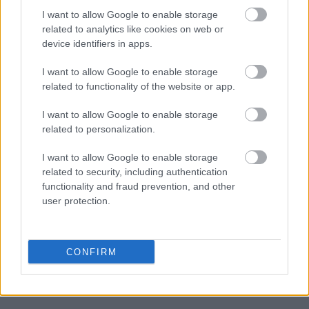
I want to allow Google to enable storage
related to analytics like cookies on web or
device identifiers in apps.
I want to allow Google to enable storage
Zacznij pisać, żeby zobaczyć wyniki lub przyciśnij ESC,
related to functionality of the website or app.
by zamknąć
ZOBACZ WSZYSTKIE WYNIKI
I want to allow Google to enable storage
related to personalization.
SUBSCRIBE
I want to allow Google to enable storage
related to security, including authentication
A customizable modal perfect for newsletters
functionality and fraud prevention, and other
[mc4wp_form id="496"]
user protection.
CONFIRM