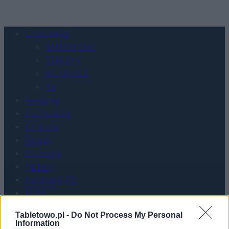
Urządzenia
SMARTFONY
TABLETY
WEARABLE
TV
Recenzje
Porównania
Co kupić
Porady
Promocje
FinTech
Hardware PC
Moto
Gaming
Tabletowo.pl -
Do Not Process My Personal
AI
Information