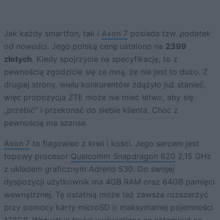
Jak każdy smartfon, tak i
Axon 7
posiada tzw.
podatek
od nowości
. Jego polską cenę ustalono na
2399
złotych
. Kiedy spojrzycie na specyfikację, to z
pewnością zgodzicie się ze mną, że nie jest to dużo. Z
drugiej strony, wielu konkurentów zdążyło już stanieć,
więc propozycja ZTE może nie mieć łatwo, aby się
„przebić” i przekonać do siebie klienta. Choć z
pewnością ma szanse.
Axon 7
to flagowiec z krwi i kości. Jego
sercem
jest
topowy procesor
Qualcomm Snapdragon 820
2,15 GHz
z układem graficznym Adreno 530. Do swojej
dyspozycji użytkownik ma 4GB RAM oraz 64GB pamięci
wewnętrznej. Tę ostatnią może też zawsze rozszerzyć
przy pomocy karty microSD o maksymalnej pojemności