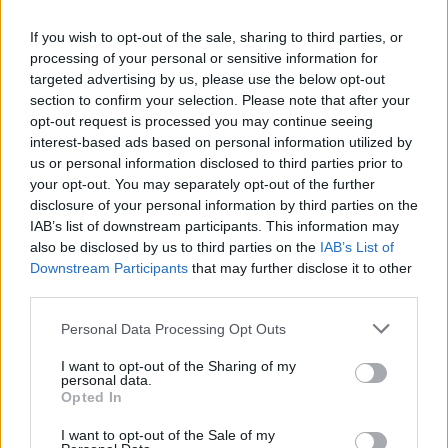
Redakcja
Reklama
If you wish to opt-out of the sale, sharing to third parties, or
Kontakt
processing of your personal or sensitive information for
targeted advertising by us, please use the below opt-out
section to confirm your selection. Please note that after your
opt-out request is processed you may continue seeing
interest-based ads based on personal information utilized by
us or personal information disclosed to third parties prior to
your opt-out. You may separately opt-out of the further
disclosure of your personal information by third parties on the
IAB’s list of downstream participants. This information may
also be disclosed by us to third parties on the
IAB’s List of
Downstream Participants
that may further disclose it to other
third parties.
Urządzenia
Please note that this website/app uses one or more Google
Personal Data Processing Opt Outs
SMARTFONY
services and may gather and store information including but
TABLETY
not limited to your visit or usage behaviour. You may click to
I want to opt-out of the Sharing of my
personal data.
grant or deny consent to Google and its third-party tags to
WEARABLE
Opted In
use your data for below specified purposes in below Google
TV
consent section.
I want to opt-out of the Sale of my
Recenzje