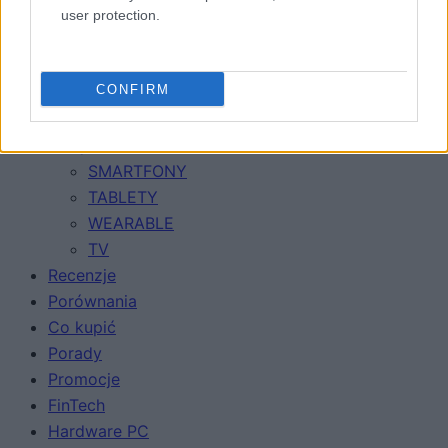
user protection.
CONFIRM
Urządzenia
SMARTFONY
TABLETY
WEARABLE
TV
Recenzje
Porównania
Co kupić
Porady
Promocje
FinTech
Hardware PC