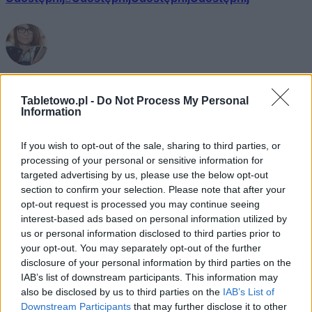
Katarzyna Pura
królowa chaosu / CEO, owner, editor in chief
Tabletowo.pl -
Do Not Process My Personal
Information
Od 2010 roku niestrudzenie prowadzę Tabletowo,
poddając swojej wymagającej procedurze testowej
If you wish to opt-out of the sale, sharing to third parties, or
wszelkiej maści elektronikę. Rzetelność stawiam na
processing of your personal or sensitive information for
pierwszym miejscu.
targeted advertising by us, please use the below opt-out
section to confirm your selection. Please note that after your
opt-out request is processed you may continue seeing
interest-based ads based on personal information utilized by
us or personal information disclosed to third parties prior to
© 2026 Tabletowo.pl. Wszelkie prawa zastrzeżone. K
your opt-out. You may separately opt-out of the further
disclosure of your personal information by third parties on the
IAB’s list of downstream participants. This information may
also be disclosed by us to third parties on the
IAB’s List of
Downstream Participants
that may further disclose it to other