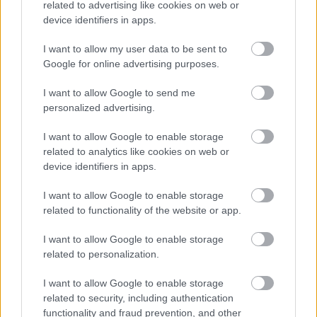
TV
related to advertising like cookies on web or
Recenzje
device identifiers in apps.
Porównania
I want to allow my user data to be sent to
Co kupić
Google for online advertising purposes.
Porady
Promocje
I want to allow Google to send me
personalized advertising.
FinTech
Hardware PC
I want to allow Google to enable storage
Moto
related to analytics like cookies on web or
Gaming
device identifiers in apps.
AI
I want to allow Google to enable storage
Redakcja
related to functionality of the website or app.
Reklama
I want to allow Google to enable storage
Kontakt
related to personalization.
I want to allow Google to enable storage
related to security, including authentication
functionality and fraud prevention, and other