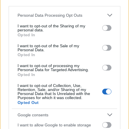
third parties.
Please note that this website/app uses one or more Google
Personal Data Processing Opt Outs
services and may gather and store information including but
KONTAKT
not limited to your visit or usage behaviour. You may click to
I want to opt-out of the Sharing of my
REDAKCJA
personal data.
grant or deny consent to Google and its third-party tags to
REKLAMA
Opted In
POLITYKA PRYWATNOŚCI
use your data for below specified purposes in below Google
consent section.
I want to opt-out of the Sale of my
Personal Data.
Opted In
I want to opt-out of processing my
Personal Data for Targeted Advertising.
Opted In
I want to opt-out of Collection, Use,
Retention, Sale, and/or Sharing of my
Personal Data that Is Unrelated with the
Purposes for which it was collected.
Urządzenia
Opted Out
SMARTFONY
TABLETY
Google consents
WEARABLE
I want to allow Google to enable storage