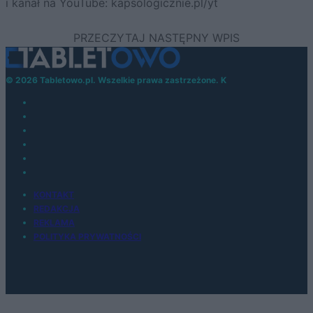
i kanał na YouTube: kapsologicznie.pl/yt
© 2026 Tabletowo.pl. Wszelkie prawa zastrzeżone. K
KONTAKT
REDAKCJA
REKLAMA
POLITYKA PRYWATNOŚCI