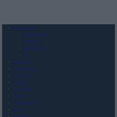
Urządzenia
SMARTFONY
TABLETY
WEARABLE
TV
Recenzje
Porównania
Co kupić
Porady
Promocje
FinTech
Hardware PC
Moto
Gaming