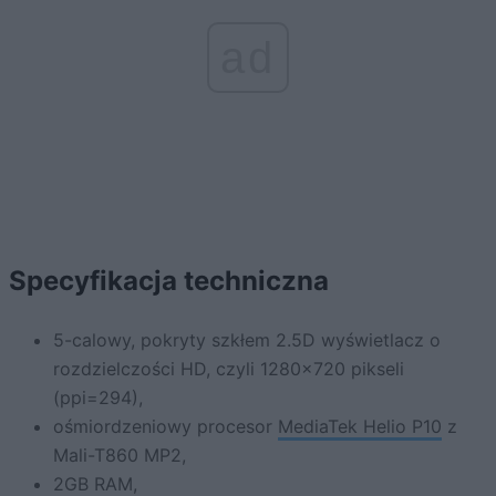
ad
Specyfikacja techniczna
5-calowy, pokryty szkłem 2.5D wyświetlacz o
rozdzielczości HD, czyli 1280×720 pikseli
(ppi=294),
ośmiordzeniowy procesor
MediaTek Helio P10
z
Mali-T860 MP2,
2GB RAM,