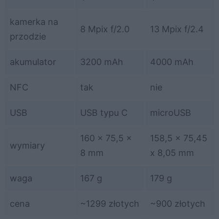
kamerka na
8 Mpix f/2.0
13 Mpix f/2.4
przodzie
akumulator
3200 mAh
4000 mAh
NFC
tak
nie
USB
USB typu C
microUSB
160 x 75,5 x
158,5 x 75,45
wymiary
8 mm
x 8,05 mm
waga
167 g
179 g
cena
~1299 złotych
~900 złotych