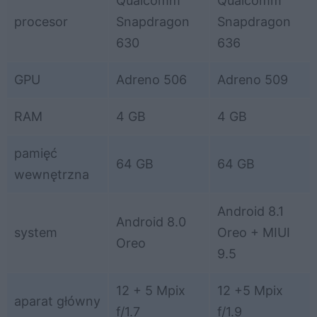
Qualcomm
Qualcomm
procesor
Snapdragon
Snapdragon
630
636
GPU
Adreno 506
Adreno 509
RAM
4 GB
4 GB
pamięć
64 GB
64 GB
wewnętrzna
Android 8.1
Android 8.0
system
Oreo + MIUI
Oreo
9.5
12 + 5 Mpix
12 +5 Mpix
aparat główny
f/1.7
f/1.9