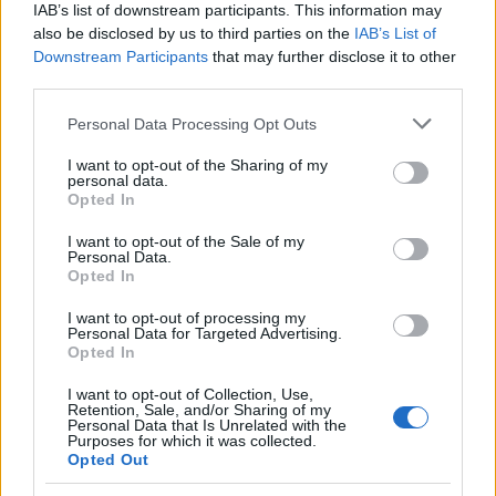
IAB’s list of downstream participants. This information may
also be disclosed by us to third parties on the
IAB’s List of
Downstream Participants
that may further disclose it to other
third parties.
Zacznij pisać, żeby zobaczyć wyniki lub przyciśnij ESC,
by zamknąć
Please note that this website/app uses one or more Google
Personal Data Processing Opt Outs
services and may gather and store information including but
ZOBACZ WSZYSTKIE WYNIKI
not limited to your visit or usage behaviour. You may click to
I want to opt-out of the Sharing of my
personal data.
grant or deny consent to Google and its third-party tags to
Opted In
SUBSCRIBE
use your data for below specified purposes in below Google
consent section.
I want to opt-out of the Sale of my
Personal Data.
A customizable modal perfect for newsletters
Opted In
[mc4wp_form id="496"]
I want to opt-out of processing my
Personal Data for Targeted Advertising.
Opted In
I want to opt-out of Collection, Use,
Retention, Sale, and/or Sharing of my
Personal Data that Is Unrelated with the
Purposes for which it was collected.
Opted Out