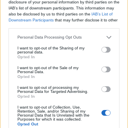
Jeżeli wziąć pod uwagę 10 największych banków w
disclosure of your personal information by third parties on the
Polsce (ze sprawozdań finansowych banków za rok
IAB’s list of downstream participants. This information may
also be disclosed by us to third parties on the
IAB’s List of
2015 i 2016) to wszystkie, oprócz zajmującego 6
Downstream Participants
that may further disclose it to other
miejsce w rankingu BGŻ BNP Paribas, mają w swojej
third parties.
ofercie aplikację mobilną na Windowsa. Mimo, że taka
Please note that this website/app uses one or more Google
Personal Data Processing Opt Outs
instytucja nie powinna sobie pozwalać na
services and may gather and store information including but
niedociągnięcia, to w praktyce bywa różnie. W aplikacji
not limited to your visit or usage behaviour. You may click to
I want to opt-out of the Sharing of my
personal data.
banku PKO BP – IKO, nie działa NFC (dostępna na
grant or deny consent to Google and its third-party tags to
Opted In
Androidzie), czyli tak szeroko reklamowane przez bank
use your data for below specified purposes in below Google
consent section.
płatności zbliżeniowe przy pomocy telefonu. O apce
I want to opt-out of the Sale of my
Personal Data.
BZW BK i ING mogą zapomnieć użytkownicy starszego
Opted In
systemu Windows Phone 8. Jeżeli chodzi o mBank,
I want to opt-out of processing my
aplikacja daje szybki i łatwy dostęp do wielu funkcji.
Personal Data for Targeted Advertising.
Opted In
Niestety, nie daje się połączyć z profilem na Windows 10
I want to opt-out of Collection, Use,
(desktop), więc nie da się jej tam używać wcale. Na
Retention, Sale, and/or Sharing of my
Personal Data that Is Unrelated with the
Windows Phone 8.1 (Lumia) aplikacja często gubi
Purposes for which it was collected.
ustawienia paska finansowego i kafelków, co skutkuje
Opted Out