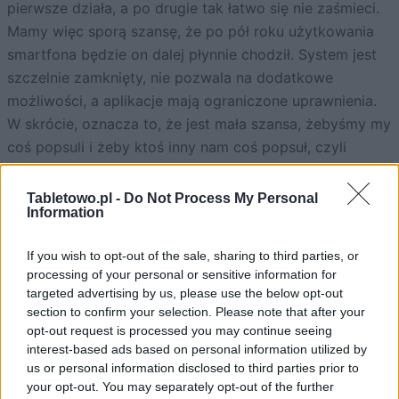
pierwsze działa, a po drugie tak łatwo się nie zaśmieci.
Mamy więc sporą szansę, że po pół roku użytkowania
smartfona będzie on dalej płynnie chodził. System jest
szczelnie zamknięty, nie pozwala na dodatkowe
możliwości, a aplikacje mają ograniczone uprawnienia.
W skrócie, oznacza to, że jest mała szansa, żebyśmy my
coś popsuli i żeby ktoś inny nam coś popsuł, czyli
stworzył złośliwe oprogramowanie. Niestety, taki stan
rzeczy powoduje też, że aplikacje Windows mają
Tabletowo.pl -
Do Not Process My Personal
Information
mniejsze możliwości niż te tworzone dla Androida czy
iOS. Mała popularność systemu odbija się niestety na ich
If you wish to opt-out of the sale, sharing to third parties, or
użytkownikach. Na polskim rynku korporacje oznaczone
processing of your personal or sensitive information for
plakietką „poważni gracze” coraz mniej interesują się
targeted advertising by us, please use the below opt-out
aplikacjami i ich aktualizacjami dla platformy Windows
section to confirm your selection. Please note that after your
opt-out request is processed you may continue seeing
Mobile. Większe firmy utrzymują aplikacje na Windowsa
interest-based ads based on personal information utilized by
ze względów wizerunkowych. W praktyce dopłacają do
us or personal information disclosed to third parties prior to
ich utrzymania, a na ich brak pozwolić sobie nie mogą.
your opt-out. You may separately opt-out of the further