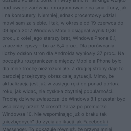
pod uwagę zarówno oprogramowanie na smartfony, jak
i na komputery. Niemniej jednak procentowy udział
mówi sam za siebie. I tak, w okresie od 19 czerwca do
09 lipca 2017 Windows Mobile osiągnął wynik 0,36
proc., z kolei jego starszy brat, Windows Phone 8.1,
znacznie lepszy – bo aż 5,4 proc.. Dla porównania
liczby odsłon stron dla Androida wyniosły 37 proc.. Na
początku rozgraniczenie między Mobile a Phone było
dla mnie trochę niezrozumiałe. Z drugiej strony daje to
bardziej przejrzysty obraz całej sytuacji. Mimo, że
aktualizacja jest już w zasięgu ręki od ponad półtora
roku, jak widać, nie zyskała zbytniej popularności.
Trochę dziwne zwłaszcza, że Windows 8.1 przestał być
wspierany przez Microsoft zaraz po premierze
Windowsa 10. Nie wspominając już o braku tak
„niezbędnych” do życia aplikacji jak Facebook i
Messenger
. To pokazuje również, że przynajmniej