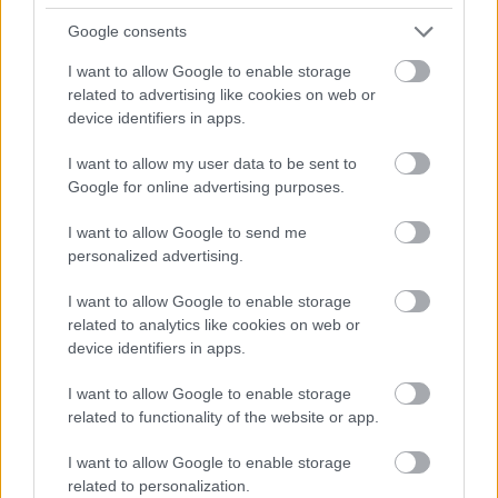
zniknięciem tychże w aplikacji i wyświetlaniem
Google consents
nieaktualnych (mylących) informacji na ekranie
startowym. Znowuż Getin Bank, w ogóle nie poradził
I want to allow Google to enable storage
related to advertising like cookies on web or
sobie (albo nie chciał sobie poradzić) z aktualizacją do
device identifiers in apps.
Windows 10 Mobile. Ich aplikacja albo się zacina albo w
ogóle nie chce się uruchamiać. Sytuacja ma się
I want to allow my user data to be sent to
podobnie do serwisów aukcyjnych lub typu
Google for online advertising purposes.
kupię/sprzedam. Jeżeli chodzi o Allegro, aplikacja działa
I want to allow Google to send me
prawie bez zarzutu dla kupujących (brak możliwości
personalized advertising.
wystawienia komentarza po zakończonej transakcji),
I want to allow Google to enable storage
jeżeli chcemy przedmiot wystawić, takiej możliwości już
related to analytics like cookies on web or
nie mamy. OLX spisuje się troszkę lepiej, natomiast
device identifiers in apps.
znowu, po aktualizacji nie wszystkie funkcje działają
prawidłowo. Serwis aukcyjny eBay w ogóle zrezygnował
I want to allow Google to enable storage
related to functionality of the website or app.
z usług platformy Windows, a coraz popularniejszy
Aliexpress stworzył aplikację, która wygląda jak
I want to allow Google to enable storage
okrojona strona internetowa. Dodajmy, że tylko na
related to personalization.