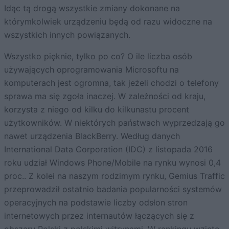
Idąc tą drogą wszystkie zmiany dokonane na
którymkolwiek urządzeniu będą od razu widoczne na
wszystkich innych powiązanych.
Wszystko pięknie, tylko po co? O ile liczba osób
używających oprogramowania Microsoftu na
komputerach jest ogromna, tak jeżeli chodzi o telefony
sprawa ma się zgoła inaczej. W zależności od kraju,
korzysta z niego od kilku do kilkunastu procent
użytkowników. W niektórych państwach wyprzedzają go
nawet urządzenia BlackBerry. Według danych
International Data Corporation (IDC) z listopada 2016
roku udział Windows Phone/Mobile na rynku wynosi 0,4
proc.. Z kolei na naszym rodzimym rynku, Gemius Traffic
przeprowadził ostatnio badania popularności systemów
operacyjnych na podstawie liczby odsłon stron
internetowych przez internautów łączących się z
obszaru Polski z polskimi witrynami. W rankingu wzięto