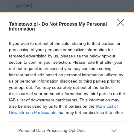
ręcznie).
Źródło:
blancco
przez
Android Headlines
Tabletowo.pl -
Do Not Process My Personal
Information
Dodaj
Tabletowo
jako preferowane źródło w
Google
If you wish to opt-out of the sale, sharing to third parties, or
Nasze artykuły będą częściej pojawiać się w Twoich wynikach
processing of your personal or sensitive information for
targeted advertising by us, please use the below opt-out
section to confirm your selection. Please note that after your
Udostępnij
Udostępnij
Udostępnij
Udostępnij
opt-out request is processed you may continue seeing
interest-based ads based on personal information utilized by
us or personal information disclosed to third parties prior to
your opt-out. You may separately opt-out of the further
disclosure of your personal information by third parties on the
Grzegorz Dąbek
IAB’s list of downstream participants. This information may
Zastępca redaktor naczelnej Tabletowo.pl
also be disclosed by us to third parties on the
IAB’s List of
Downstream Participants
that may further disclose it to other
Moja miłość do telefonów komórkowych zaczęła się od
third parties.
Nokii 3410 i trwa nieprzerwanie po dziś dzień. Z dużym
zainteresowaniem obserwuję rynek i pojawiające się na
Please note that this website/app uses one or more Google
Personal Data Processing Opt Outs