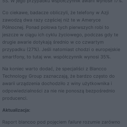
5S. W jego przypadku współczynnik awarii wynosił 17%.
Co ciekawe, badacze obliczyli, że telefony w Azji
zawodzą dwa razy częściej niż te w Ameryce
Północnej. Ponad połowa tych pierwszych robi to
jeszcze w ciągu ich cyklu życiowego, podczas gdy te
drugie awarie dotykają średnio w co czwartym
przypadku (27%). Jeśli natomiast chodzi o europejskie
smartfony, to tutaj ww. współczynnik wynosi 35%.
Na koniec warto dodać, że specjaliści z Blancco
Technology Group zaznaczają, że bardzo często do
awarii urządzenia dochodziło z winy użytkownika i
odpowiedzialności za nie nie ponoszą bezpośrednio
producenci.
Aktualizacja:
Raport blancoo pod pojęciem
failure
rozumie zarówno