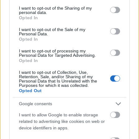
services and may gather and store information including but
nim nowości. Na Tabletowo jestem od 2015 roku.
not limited to your visit or usage behaviour. You may click to
I want to opt-out of the Sharing of my
personal data.
grant or deny consent to Google and its third-party tags to
Opted In
use your data for below specified purposes in below Google
consent section.
I want to opt-out of the Sale of my
Personal Data.
© 2026 Tabletowo.pl. Wszelkie prawa zastrzeżone. K
Opted In
I want to opt-out of processing my
Personal Data for Targeted Advertising.
Opted In
I want to opt-out of Collection, Use,
Retention, Sale, and/or Sharing of my
Personal Data that Is Unrelated with the
Purposes for which it was collected.
KONTAKT
Opted Out
REDAKCJA
REKLAMA
Google consents
POLITYKA PRYWATNOŚCI
I want to allow Google to enable storage
related to advertising like cookies on web or
device identifiers in apps.