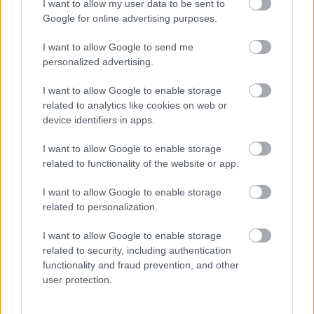
I want to allow my user data to be sent to
Google for online advertising purposes.
I want to allow Google to send me
personalized advertising.
Urządzenia
I want to allow Google to enable storage
SMARTFONY
related to analytics like cookies on web or
TABLETY
device identifiers in apps.
WEARABLE
I want to allow Google to enable storage
TV
related to functionality of the website or app.
Recenzje
Porównania
I want to allow Google to enable storage
Co kupić
related to personalization.
Porady
I want to allow Google to enable storage
Promocje
related to security, including authentication
FinTech
functionality and fraud prevention, and other
Hardware PC
user protection.
Moto