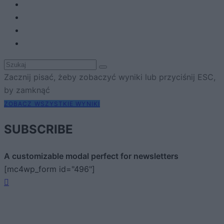
Zacznij pisać, żeby zobaczyć wyniki lub przyciśnij ESC,
by zamknąć
ZOBACZ WSZYSTKIE WYNIKI
SUBSCRIBE
A customizable modal perfect for newsletters
[mc4wp_form id="496"]