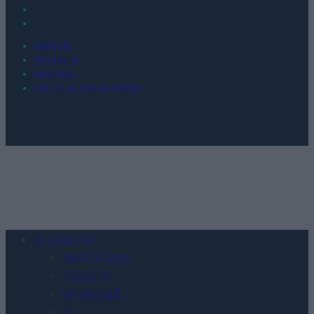
KONTAKT
REDAKCJA
REKLAMA
POLITYKA PRYWATNOŚCI
Urządzenia
SMARTFONY
TABLETY
WEARABLE
TV