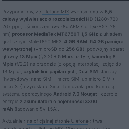
Przypomnijmy, że
Ulefone MIX
wyposażono w
5,5-
calowy wyświetlacz o rozdzielczości HD
(1280×720;
267 ppi), ośmiordzeniowy (8x ARM Cortex-A53; 28
nm)
procesor MediaTek MT6750T 1,5 GHz
z układem
graficznym Mali-T860 MP2,
4 GB RAM
,
64 GB pamięci
wewnętrznej
(+microSD do
256 GB
), podwójny aparat
główny
13 Mpix
(f/2.2)
+ 5 Mpix
na tyle,
kamerkę 8
Mpix
(f/2.2) na przodzie (z opcją interpolacji zdjęć do
13 Mpix),
czytnik linii papilarnych
,
Dual SIM
standby
(hybrydowy: nano SIM + micro SIM lub micro SIM +
microSD) i żyroskop. Smartfon działa pod kontrolą
systemu operacyjnego
Android 7.0 Nougat
i czerpie
energię z
akumulatora o pojemności 3300
mAh
(ładowanie 5V 1,5A).
Aktualnie >
na oficjalnej stronie Ulefone
< trwa
przedsprzedaż
Ulefone MIX
. Obecnie za smartfon