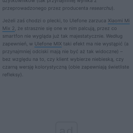
użytkowników (tak przynajmniej wynika z
przeprowadzonego przez producenta
researchu
).
Jeżeli zaś chodzi o plecki, to Ulefone zarzuca
Xiaomi Mi
Mix 2
, że strasznie się one w nim palcują, przez co
smartfon nie wygląda już tak majestatycznie. Według
zapewnień, w
Ulefone MIX
taki efekt ma nie wystąpić (a
przynajmniej odciski mają nie być aż tak widoczne) –
bez względu na to, czy klient wybierze niebieską, czy
czarną wersję kolorystyczną (obie zapewniają świetliste
refleksy).
ad