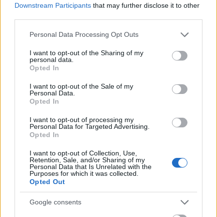
Downstream Participants
that may further disclose it to other
third parties.
Please note that this website/app uses one or more Google
Personal Data Processing Opt Outs
services and may gather and store information including but
not limited to your visit or usage behaviour. You may click to
I want to opt-out of the Sharing of my
personal data.
grant or deny consent to Google and its third-party tags to
Opted In
use your data for below specified purposes in below Google
consent section.
I want to opt-out of the Sale of my
Personal Data.
Opted In
I want to opt-out of processing my
Personal Data for Targeted Advertising.
Opted In
I want to opt-out of Collection, Use,
Retention, Sale, and/or Sharing of my
Personal Data that Is Unrelated with the
Purposes for which it was collected.
Opted Out
Google consents