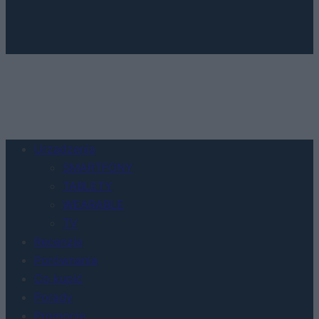
Urządzenia
SMARTFONY
TABLETY
WEARABLE
TV
Recenzje
Porównania
Co kupić
Porady
Promocje