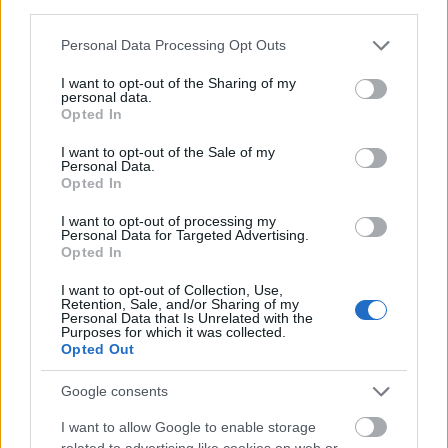
third parties.
Please note that this website/app uses one or more Google
Personal Data Processing Opt Outs
services and may gather and store information including but
not limited to your visit or usage behaviour. You may click to
I want to opt-out of the Sharing of my
personal data.
grant or deny consent to Google and its third-party tags to
Opted In
use your data for below specified purposes in below Google
consent section.
I want to opt-out of the Sale of my
Personal Data.
Opted In
I want to opt-out of processing my
Personal Data for Targeted Advertising.
Opted In
I want to opt-out of Collection, Use,
Retention, Sale, and/or Sharing of my
Personal Data that Is Unrelated with the
Purposes for which it was collected.
Opted Out
Google consents
I want to allow Google to enable storage
related to advertising like cookies on web or