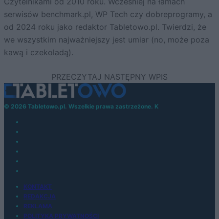
Czytelnikami od 2010 roku. Wcześniej na łamach
serwisów benchmark.pl, WP Tech czy dobreprogramy, a
od 2024 roku jako redaktor Tabletowo.pl. Twierdzi, że
we wszystkim najważniejszy jest umiar (no, może poza
kawą i czekoladą).
© 2026 Tabletowo.pl. Wszelkie prawa zastrzeżone. K
KONTAKT
REDAKCJA
REKLAMA
POLITYKA PRYWATNOŚCI