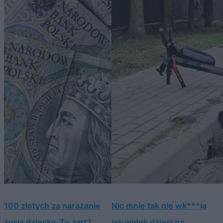
100 złotych za narażanie
Nic mnie tak nie wk***ia
życia dziecka. To żart?
jak widok dzieci na