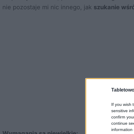
nie pozostaje mi nic innego, jak
szukanie wśr
Tabletowo
If you wish 
sensitive in
confirm you
continue se
information 
Wymagania są niewielkie: