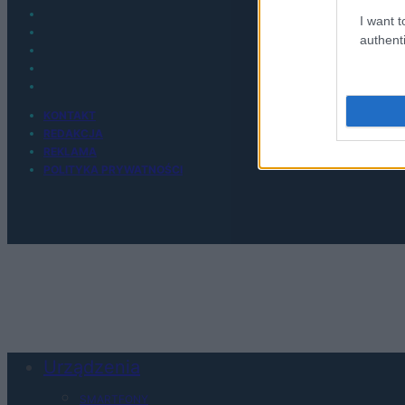
I want t
authenti
KONTAKT
REDAKCJA
REKLAMA
POLITYKA PRYWATNOŚCI
Urządzenia
SMARTFONY