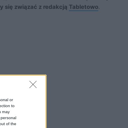
by się związać z redakcją
Tabletowo
.
sonal or
ection to
ou may
 personal
out of the