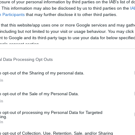
losure of your personal information by third parties on the IAB’s list of
. This information may also be disclosed by us to third parties on the
IA
wiaturę,
Participants
that may further disclose it to other third parties.
 that this website/app uses one or more Google services and may gath
including but not limited to your visit or usage behaviour. You may click 
 to Google and its third-party tags to use your data for below specifi
ogle consent section.
ie będą, wybiorę kilka, którym na wstępie poda
l Data Processing Opt Outs
piekę korektorską, możliwość codziennego pod
o opt-out of the Sharing of my personal data.
awdę fajne! Zapraszam więc wszystkie osoby, cz
In
wo.pl
pod adresem:
o opt-out of the Sale of my Personal Data.
In
to opt-out of processing my Personal Data for Targeted
ing.
In
o opt-out of Collection, Use, Retention, Sale, and/or Sharing