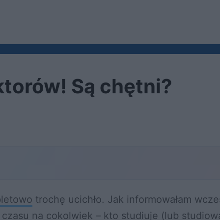
torów! Są chętni?
letowo
trochę ucichło. Jak informowałam wcześ
zasu na cokolwiek – kto studiuje (lub studiow