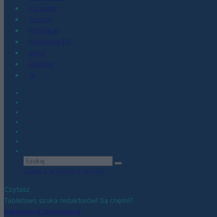
Co kupić
Porady
Promocje
Hardware PC
Moto
Gaming
AI
Zobacz wszystkie wyniki
Czytasz
Tabletowo szuka redaktorów! Są chętni?
Udostępnij
Udostępnij