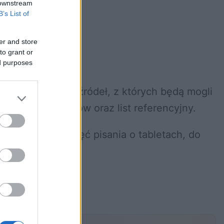
 downstream
B’s List of
er and store
to grant or
ed purposes
m kilkadziesiąt źródeł, z których będą mogli
rzucania tematów oraz list referencyjny.
ujące w sobie chęć pisania o tabletach, do