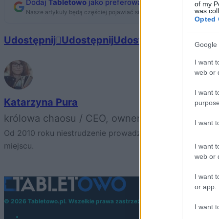
Dodaj
Tabletowo
jako preferowane źródło w Google
of my P
was col
Nasze artykuły będą częściej pojawiać się w Twoich wynikach
Opted 
Udostępnij
Udostępnij
Udostępnij
Udostępnij
Google 
I want t
web or d
I want t
Katarzyna Pura
purpose
królowa chaosu / CEO, owner, editor in chief
I want 
Od 2010 roku niestrudzenie prowadzę Tabletowo, poddają
miejscu.
I want t
web or d
I want t
or app.
© 2026 Tabletowo.pl. Wszelkie prawa zastrzeżone. K
I want t