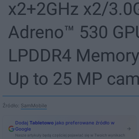
Źródło:
SamMobile
Dodaj
Tabletowo
jako preferowane źródło w
Google
Nasze artykuły będą częściej pojawiać się w Twoich wynikach