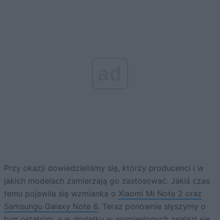
ad
Przy okazji dowiedzieliśmy się, którzy producenci i w
jakich modelach zamierzają go zastosować. Jakiś czas
temu pojawiła się wzmianka o
Xiaomi Mi Note 2 oraz
Samsungu Galaxy Note 6
. Teraz ponownie słyszymy o
tym ostatnim, a w dodatku w wymienionych znalazł się