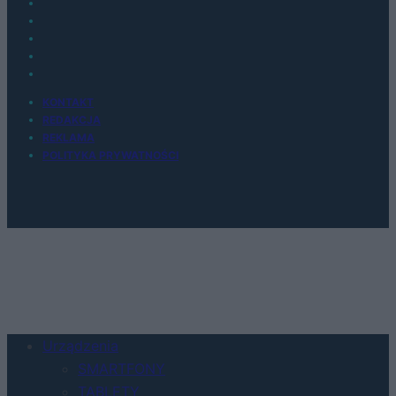
KONTAKT
REDAKCJA
REKLAMA
POLITYKA PRYWATNOŚCI
Urządzenia
SMARTFONY
TABLETY