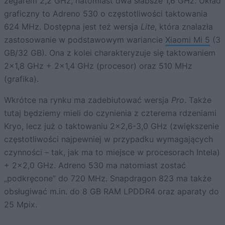
zegarem 2,2 GHz, natomiast dwa słabsze 1,6 GHz. Układ
graficzny to Adreno 530 o częstotliwości taktowania
624 MHz. Dostępna jest też wersja
Lite
, która znalazła
zastosowanie w podstawowym wariancie
Xiaomi Mi 5
(3
GB/32 GB). Ona z kolei charakteryzuje się taktowaniem
2×1,8 GHz + 2×1,4 GHz (procesor) oraz 510 MHz
(grafika).
Wkrótce na rynku ma zadebiutować wersja
Pro
. Także
tutaj będziemy mieli do czynienia z czterema rdzeniami
Kryo, lecz już o taktowaniu 2×2,6-3,0 GHz (zwiększenie
częstotliwości najpewniej w przypadku wymagających
czynności – tak, jak ma to miejsce w procesorach Intela)
+ 2×2,0 GHz. Adreno 530 ma natomiast zostać
„podkręcone” do 720 MHz. Snapdragon 823 ma także
obsługiwać m.in. do 8 GB RAM LPDDR4 oraz aparaty do
25 Mpix.