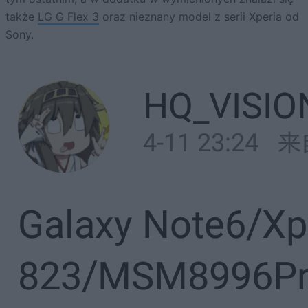
także
LG G Flex 3
oraz nieznany model z serii Xperia od
Sony.