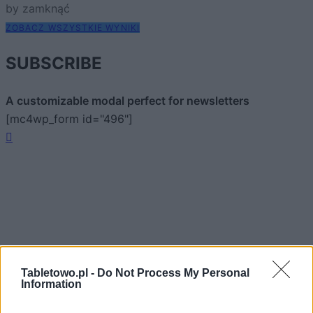
by zamknąć
ZOBACZ WSZYSTKIE WYNIKI
SUBSCRIBE
A customizable modal perfect for newsletters
[mc4wp_form id="496"]
Tabletowo.pl -
Do Not Process My Personal
Information