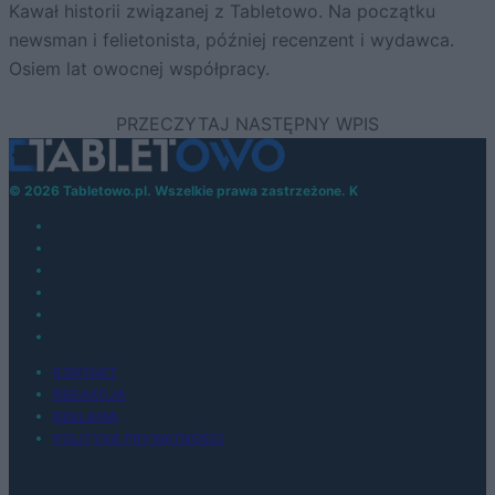
Kawał historii związanej z Tabletowo. Na początku
newsman i felietonista, później recenzent i wydawca.
Osiem lat owocnej współpracy.
© 2026 Tabletowo.pl. Wszelkie prawa zastrzeżone. K
KONTAKT
REDAKCJA
REKLAMA
POLITYKA PRYWATNOŚCI