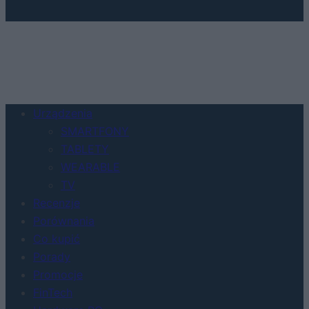
Urządzenia
SMARTFONY
TABLETY
WEARABLE
TV
Recenzje
Porównania
Co kupić
Porady
Promocje
FinTech