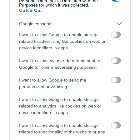
Personal Data that Is Unrelated with the
Purposes for which it was collected.
Opted Out
Google consents
I want to allow Google to enable storage
related to advertising like cookies on web or
ad
device identifiers in apps.
I want to allow my user data to be sent to
Google for online advertising purposes.
I want to allow Google to send me
personalized advertising.
I want to allow Google to enable storage
related to analytics like cookies on web or
Przypomnę specyfikację Samsunga Galaxy Tab S3:
device identifiers in apps.
Wyświetlacz 9.7 cali AMOLED HDR
I want to allow Google to enable storage
related to functionality of the website or app.
Rozdzielczość 2048×1536