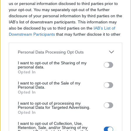
us or personal information disclosed to third parties prior to
your opt-out. You may separately opt-out of the further
disclosure of your personal information by third parties on the
W niemieckim Amazonie
można zamówić Galaxy Tab S3
IAB’s list of downstream participants. This information may
za kwotę
679 euro
(wersja z WiFi) i
769 euro
(wersja z
also be disclosed by us to third parties on the
IAB’s List of
LTE).
Downstream Participants
that may further disclose it to other
third parties.
x-kom też wystawił tablet Samsunga do
Please note that this website/app uses one or more Google
Personal Data Processing Opt Outs
przedsprzedaży, i też występuje on w dwóch
services and may gather and store information including but
odmianach:
not limited to your visit or usage behaviour. You may click to
I want to opt-out of the Sharing of my
personal data.
grant or deny consent to Google and its third-party tags to
Opted In
Galaxy Tab S3 9.7 WiFi (T820) –
za 2899 złotych
use your data for below specified purposes in below Google
Galaxy Tab S3 9.7 LTE (T825) –
za
3299 złotych
consent section.
I want to opt-out of the Sale of my
Personal Data.
Opted In
Obie edycje dostępne są z rysikiem S Pen. Ceny
sprawdzałem dwa razy – i to nie pomyłka. Samsung
I want to opt-out of processing my
Personal Data for Targeted Advertising.
wycenił swoje produkty dość wysoko – zresztą to
Opted In
mogła już sugerować wczorajsza obecność tabletów na
Amazonie.
I want to opt-out of Collection, Use,
Retention, Sale, and/or Sharing of my