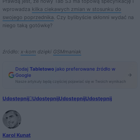
Prawdą jest, że nowy Tab S3 ma topową specyfikację i
wprowadza
kilka ciekawych zmian w stosunku do
swojego poprzednika
. Czy bylibyście skłonni wydać na
niego taką gotówkę?
źródło:
x-kom
dzięki
GSMmaniak
Dodaj
Tabletowo
jako preferowane źródło w
Google
Nasze artykuły będą częściej pojawiać się w Twoich wynikach
Udostępnij
Udostępnij
Udostępnij
Udostępnij
Karol Kunat