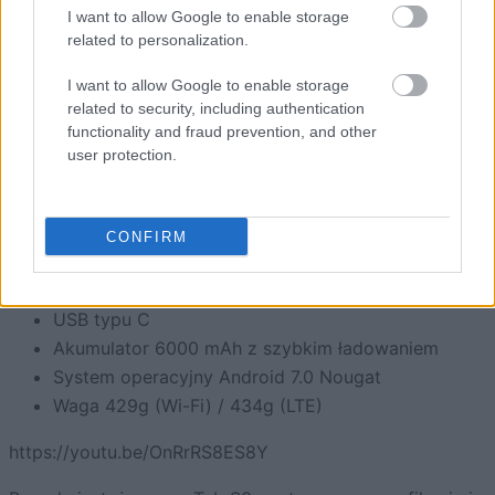
Procesor Qualcomm Snapdragon 820
I want to allow Google to enable storage
Układ graficzny Adreno 530
related to personalization.
4 GB RAM
I want to allow Google to enable storage
Pamięć wewnętrzna 32GB (możliwość
related to security, including authentication
rozszerzenia przy pomocy karty microSD max.
functionality and fraud prevention, and other
256GB)
user protection.
Aparat główny 13MP autofocusem
Kamerka na przodzie 5 Mpix z LED
LTE opcjonalne, cat.6 (300 Mb/s)
CONFIRM
Czytnik linii papilarnych
3,5 mm złącze słuchawkowe
USB typu C
Akumulator 6000 mAh z szybkim ładowaniem
System operacyjny Android 7.0 Nougat
Waga 429g (Wi-Fi) / 434g (LTE)
https://youtu.be/OnRrRS8ES8Y