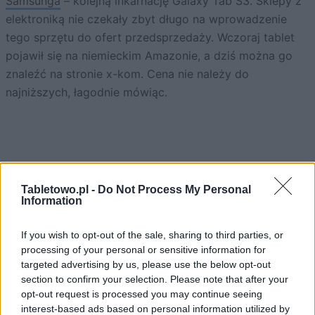
Samsunga
– kolejną inkarnację Galaxy Tab S3. Sklepy z
elektroniką nie czekały zbyt długo na wprowadzenie
tego sprzętu do ofert przedsprzedaży. Wczoraj tablet
pojawił się na niemieckim Amazonie, a dziś można go
znaleźć na stronie x-kom. Cena nie należy do
najniższych, łagodnie mówiąc.
Tabletowo.pl -
Do Not Process My Personal
Information
ad
If you wish to opt-out of the sale, sharing to third parties, or
processing of your personal or sensitive information for
targeted advertising by us, please use the below opt-out
section to confirm your selection. Please note that after your
opt-out request is processed you may continue seeing
interest-based ads based on personal information utilized by