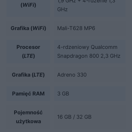
1,9 GHz + 4-rdzenie 1,3
(
WiFi
)
GHz
Grafika (
WiFi
)
Mali-T628 MP6
Procesor
4-rdzeniowy Qualcomm
(
LTE
)
Snapdragon 800 2,3 GHz
Grafika (
LTE
)
Adreno 330
Pamięć RAM
3 GB
Pojemność
16 GB / 32 GB
użytkowa