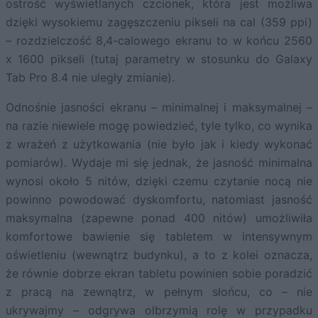
ostrość wyświetlanych czcionek, która jest możliwa
dzięki wysokiemu zagęszczeniu pikseli na cal (359 ppi)
– rozdzielczość 8,4-calowego ekranu to w końcu 2560
x 1600 pikseli (tutaj parametry w stosunku do Galaxy
Tab Pro 8.4 nie uległy zmianie).
Odnośnie jasności ekranu – minimalnej i maksymalnej –
na razie niewiele mogę powiedzieć, tyle tylko, co wynika
z wrażeń z użytkowania (nie było jak i kiedy wykonać
pomiarów). Wydaje mi się jednak, że jasność minimalna
wynosi około 5 nitów, dzięki czemu czytanie nocą nie
powinno powodować dyskomfortu, natomiast jasność
maksymalna (zapewne ponad 400 nitów) umożliwiła
komfortowe bawienie się tabletem w intensywnym
oświetleniu (wewnątrz budynku), a to z kolei oznacza,
że równie dobrze ekran tabletu powinien sobie poradzić
z pracą na zewnątrz, w pełnym słońcu, co – nie
ukrywajmy – odgrywa olbrzymią rolę w przypadku