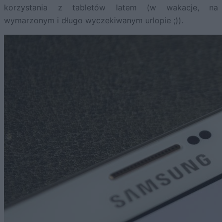
korzystania z tabletów latem (w wakacje, na
wymarzonym i długo wyczekiwanym urlopie ;)).