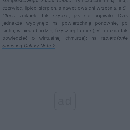
kompleksowego
Apple iCloud
. Tymczasem minął maj,
czerwiec, lipiec, sierpień, a nawet dwa dni września, a
S-
Cloud
zniknęło tak szybko, jak się pojawiło. Dziś
jednakże wypłynęło na powierzchnię ponownie, po
cichu, w nieco bardziej fizycznej formie (jeśli można tak
powiedzieć o wirtualnej chmurze): na
tabletofonie
Samsung Galaxy Note 2
.
ad