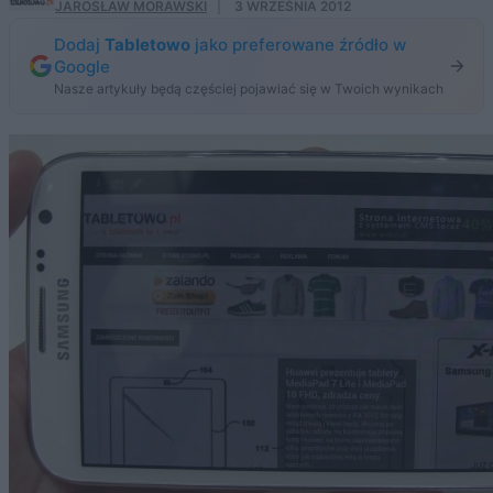
JAROSŁAW MORAWSKI
·
3 WRZEŚNIA 2012
Dodaj
Tabletowo
jako preferowane źródło w
Google
Nasze artykuły będą częściej pojawiać się w Twoich wynikach