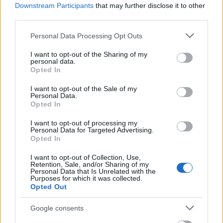
Downstream Participants
that may further disclose it to other
third parties.
Please note that this website/app uses one or more Google
Personal Data Processing Opt Outs
Jarosław Morawski
services and may gather and store information including but
not limited to your visit or usage behaviour. You may click to
I want to opt-out of the Sharing of my
personal data.
grant or deny consent to Google and its third-party tags to
Opted In
use your data for below specified purposes in below Google
consent section.
I want to opt-out of the Sale of my
© 2026 Tabletowo.pl. Wszelkie prawa zastrzeżone. K
Personal Data.
Opted In
I want to opt-out of processing my
Personal Data for Targeted Advertising.
Opted In
I want to opt-out of Collection, Use,
Retention, Sale, and/or Sharing of my
Personal Data that Is Unrelated with the
KONTAKT
Purposes for which it was collected.
REDAKCJA
Opted Out
REKLAMA
POLITYKA PRYWATNOŚCI
Google consents