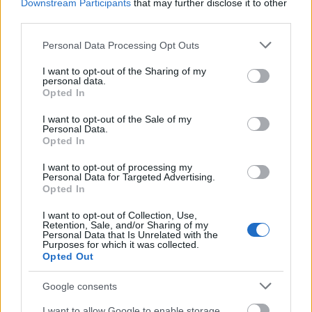
Downstream Participants
that may further disclose it to other
third parties.
Please note that this website/app uses one or more Google
Personal Data Processing Opt Outs
services and may gather and store information including but
not limited to your visit or usage behaviour. You may click to
I want to opt-out of the Sharing of my
personal data.
grant or deny consent to Google and its third-party tags to
Opted In
use your data for below specified purposes in below Google
consent section.
I want to opt-out of the Sale of my
Personal Data.
Opted In
I want to opt-out of processing my
Personal Data for Targeted Advertising.
Opted In
I want to opt-out of Collection, Use,
Retention, Sale, and/or Sharing of my
Personal Data that Is Unrelated with the
Purposes for which it was collected.
Opted Out
Google consents
I want to allow Google to enable storage