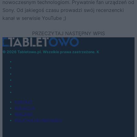
nowoczesnym technologiom. Prywatnie fan urządzeń od
Sony. Od jakiegoś czasu prowadzi swój recenzencki
kanał w serwisie YouTube ;)
© 2026 Tabletowo.pl. Wszelkie prawa zastrzeżone. K
KONTAKT
REDAKCJA
REKLAMA
POLITYKA PRYWATNOŚCI