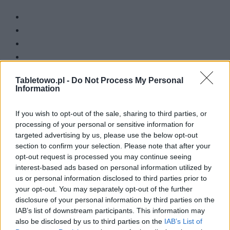
Tabletowo.pl -
Do Not Process My Personal
Information
Zacznij pisać, żeby zobaczyć wyniki lub przyciśnij ESC,
If you wish to opt-out of the sale, sharing to third parties, or
by zamknąć
processing of your personal or sensitive information for
ZOBACZ WSZYSTKIE WYNIKI
targeted advertising by us, please use the below opt-out
section to confirm your selection. Please note that after your
SUBSCRIBE
opt-out request is processed you may continue seeing
interest-based ads based on personal information utilized by
us or personal information disclosed to third parties prior to
A customizable modal perfect for newsletters
your opt-out. You may separately opt-out of the further
[mc4wp_form id="496"]
disclosure of your personal information by third parties on the
IAB’s list of downstream participants. This information may
also be disclosed by us to third parties on the
IAB’s List of