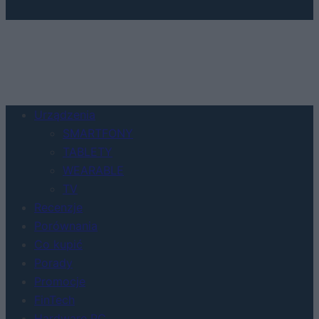
Urządzenia
SMARTFONY
TABLETY
WEARABLE
TV
Recenzje
Porównania
Co kupić
Porady
Promocje
FinTech
Hardware PC