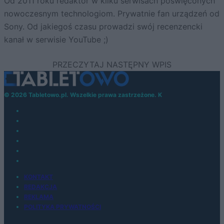
Od 2011 roku redaktor w kilku serwisach poświęconych
nowoczesnym technologiom. Prywatnie fan urządzeń od
Sony. Od jakiegoś czasu prowadzi swój recenzencki
kanał w serwisie YouTube ;)
© 2026 Tabletowo.pl. Wszelkie prawa zastrzeżone. K
KONTAKT
REDAKCJA
REKLAMA
POLITYKA PRYWATNOŚCI