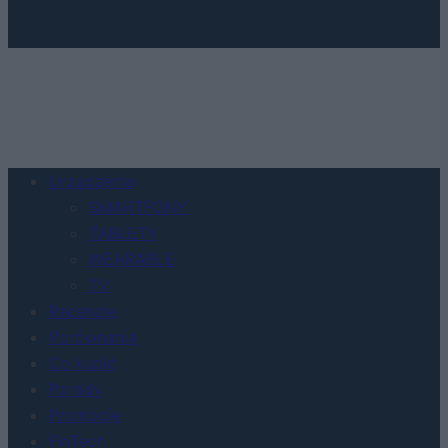
Urządzenia
SMARTFONY
TABLETY
WEARABLE
TV
Recenzje
Porównania
Co kupić
Porady
Promocje
FinTech