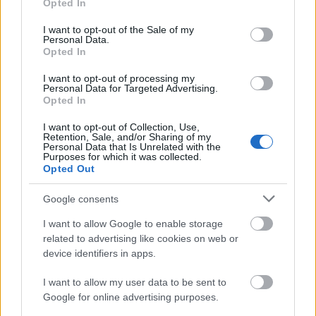
Opted In
use your data for below specified purposes in below Google
Akumulator
7900 mAh
consent section.
I want to opt-out of the Sale of my
Personal Data.
Opted In
246.9 x 173.5 x 6,6 mm;
I want to opt-out of processing my
Wymiary
Personal Data for Targeted Advertising.
waga 465 gramów
Opted In
I want to opt-out of Collection, Use,
czytnik linii papilarnych
Retention, Sale, and/or Sharing of my
Personal Data that Is Unrelated with the
Inne
SideSync 3.0
Purposes for which it was collected.
Opted Out
3,5 mm jack audio
Google consents
Opcje
I want to allow Google to enable storage
biały, brązowy
related to advertising like cookies on web or
kolorystyczne
device identifiers in apps.
I want to allow my user data to be sent to
[/tab]
Google for online advertising purposes.
[/tabs]