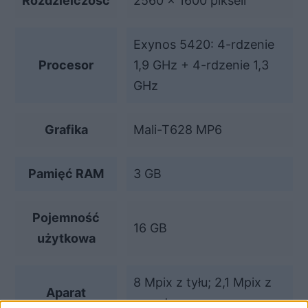
Rozdzielczość
2560 x 1600 pikseli
Exynos 5420: 4-rdzenie
Procesor
1,9 GHz + 4-rdzenie 1,3
GHz
Grafika
Mali-T628 MP6
Pamięć RAM
3 GB
Pojemność
16 GB
użytkowa
8 Mpix z tyłu; 2,1 Mpix z
Aparat
przodu