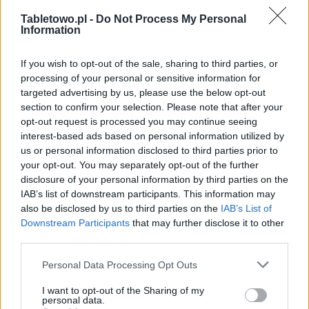
Tabletowo.pl -
Do Not Process My Personal
Information
WiFi 802.11 a/b/g/n/ac
MIMO
If you wish to opt-out of the sale, sharing to third parties, or
processing of your personal or sensitive information for
Bluetooth 4.0
targeted advertising by us, please use the below opt-out
port microUSB
section to confirm your selection. Please note that after your
Łączność
port podczerwieni
opt-out request is processed you may continue seeing
interest-based ads based on personal information utilized by
slot kart microSD
us or personal information disclosed to third parties prior to
GPS + GLONASS
your opt-out. You may separately opt-out of the further
disclosure of your personal information by third parties on the
opcjonalnie
modem LTE
IAB’s list of downstream participants. This information may
(z funkcją dzwonienia)
also be disclosed by us to third parties on the
IAB’s List of
Downstream Participants
that may further disclose it to other
third parties.
System
Please note that this website/app uses one or more Google
Personal Data Processing Opt Outs
operacyjny
Android 4.4.2 (
KitKat
)
services and may gather and store information including but
urządzenia
not limited to your visit or usage behaviour. You may click to
I want to opt-out of the Sharing of my
personal data.
grant or deny consent to Google and its third-party tags to