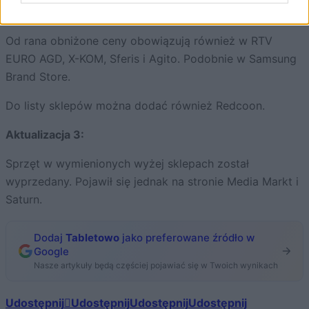
Aktualizacja 2:
Od rana obniżone ceny obowiązują również w RTV
EURO AGD, X-KOM, Sferis i Agito. Podobnie w Samsung
Brand Store.
Do listy sklepów można dodać również Redcoon.
Aktualizacja 3:
Sprzęt w wymienionych wyżej sklepach został
wyprzedany. Pojawił się jednak na stronie Media Markt i
Saturn.
Dodaj
Tabletowo
jako preferowane źródło w
Google
Nasze artykuły będą częściej pojawiać się w Twoich wynikach
Udostępnij
Udostępnij
Udostępnij
Udostępnij