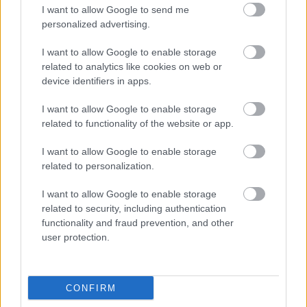
I want to allow Google to send me
Na chwilę obecną promocja obowiązuje w sklepie Vobis
personalized advertising.
i Komputronik. Niewykluczone, że w ciągu najbliższych
I want to allow Google to enable storage
minut pojawi się również w innych sklepach
related to analytics like cookies on web or
elektronicznych – gdy tak się stanie, wpis zostanie
device identifiers in apps.
zaktualizowany.
I want to allow Google to enable storage
related to functionality of the website or app.
Recenzję Samsunga Galaxy Tab S 8.4 przeczytacie
pod
tym adresem
, z kolei na pewno jeszcze w tym miesiącu
I want to allow Google to enable storage
będziecie mogli przeczytać test jego większego brata,
related to personalization.
Galaxy Tab S 10.5.
I want to allow Google to enable storage
Aktualizacja:
related to security, including authentication
functionality and fraud prevention, and other
Otrzymałam informację, że jedna osoba może kupić w
user protection.
promocyjnej cenie tylko jeden tablet. Warto mieć to na
uwadze, bo widzę (głównie na
Twitterze
), że
CONFIRM
zainteresowanie jest ogromne :)