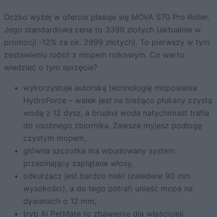
Oczko wyżej w ofercie plasuje się MOVA S70 Pro Roller.
Jego standardowa cena to 3399 złotych (aktualnie w
promocji -12% za ok. 2999 złotych). To pierwszy w tym
zestawieniu robot z mopem rolkowym. Co warto
wiedzieć o tym sprzęcie?
wykorzystuje autorską technologię mopowania
HydroForce – wałek jest na bieżąco płukany czystą
wodą z 12 dysz, a brudna woda natychmiast trafia
do osobnego zbiornika. Zawsze myjesz podłogę
czystym mopem,
główna szczotka ma wbudowany system
przecinający zaplątane włosy,
odkurzacz jest bardzo niski (zaledwie 90 mm
wysokości), a do tego potrafi unieść mopa na
dywanach o 12 mm,
tryb AI PetMate to zbawienie dla właścicieli