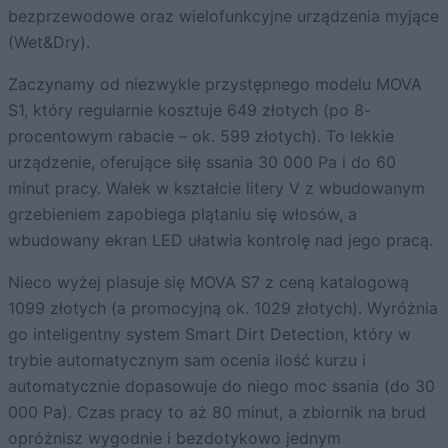
bezprzewodowe oraz wielofunkcyjne urządzenia myjące
(Wet&Dry).
Zaczynamy od niezwykle przystępnego modelu MOVA
S1, który regularnie kosztuje 649 złotych (po 8-
procentowym rabacie – ok. 599 złotych). To lekkie
urządzenie, oferujące siłę ssania 30 000 Pa i do 60
minut pracy. Wałek w kształcie litery V z wbudowanym
grzebieniem zapobiega plątaniu się włosów, a
wbudowany ekran LED ułatwia kontrolę nad jego pracą.
Nieco wyżej plasuje się MOVA S7 z ceną katalogową
1099 złotych (a promocyjną ok. 1029 złotych). Wyróżnia
go inteligentny system Smart Dirt Detection, który w
trybie automatycznym sam ocenia ilość kurzu i
automatycznie dopasowuje do niego moc ssania (do 30
000 Pa). Czas pracy to aż 80 minut, a zbiornik na brud
opróżnisz wygodnie i bezdotykowo jednym