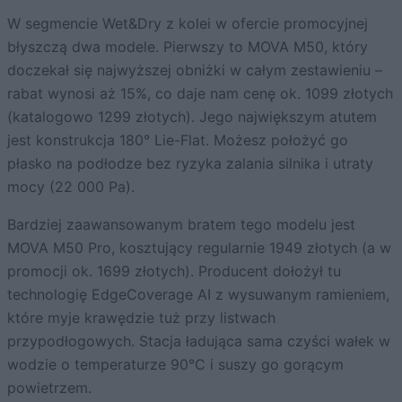
W segmencie Wet&Dry z kolei w ofercie promocyjnej
błyszczą dwa modele. Pierwszy to MOVA M50, który
doczekał się najwyższej obniżki w całym zestawieniu –
rabat wynosi aż 15%, co daje nam cenę ok. 1099 złotych
(katalogowo 1299 złotych). Jego największym atutem
jest konstrukcja 180° Lie-Flat. Możesz położyć go
płasko na podłodze bez ryzyka zalania silnika i utraty
mocy (22 000 Pa).
Bardziej zaawansowanym bratem tego modelu jest
MOVA M50 Pro, kosztujący regularnie 1949 złotych (a w
promocji ok. 1699 złotych). Producent dołożył tu
technologię EdgeCoverage AI z wysuwanym ramieniem,
które myje krawędzie tuż przy listwach
przypodłogowych. Stacja ładująca sama czyści wałek w
wodzie o temperaturze 90°C i suszy go gorącym
powietrzem.