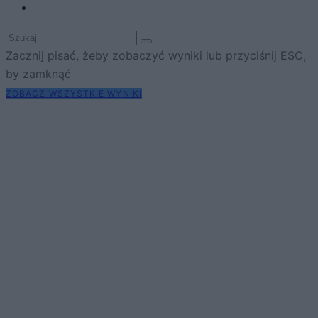
Zacznij pisać, żeby zobaczyć wyniki lub przyciśnij ESC,
by zamknąć
ZOBACZ WSZYSTKIE WYNIKI
SUBSCRIBE
A customizable modal perfect for newsletters
[mc4wp_form id="496"]