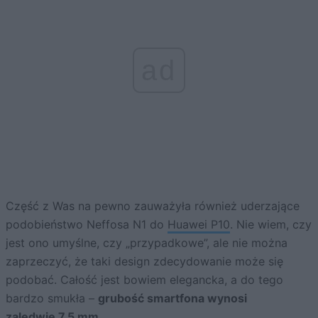
ad
Część z Was na pewno zauważyła również uderzające
podobieństwo Neffosa N1 do
Huawei P10
. Nie wiem, czy
jest ono umyślne, czy „przypadkowe”, ale nie można
zaprzeczyć, że taki design zdecydowanie może się
podobać. Całość jest bowiem elegancka, a do tego
bardzo smukła –
grubość smartfona wynosi
zaledwie 7,5 mm
.