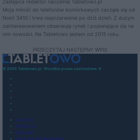
Zastępca redaktor naczelnej Tabletowo.pl
Moja miłość do telefonów komórkowych zaczęła się od
Nokii 3410 i trwa nieprzerwanie po dziś dzień. Z dużym
zainteresowaniem obserwuję rynek i pojawiające się na
nim nowości. Na Tabletowo jestem od 2015 roku.
© 2026 Tabletowo.pl. Wszelkie prawa zastrzeżone. K
KONTAKT
REDAKCJA
REKLAMA
POLITYKA PRYWATNOŚCI