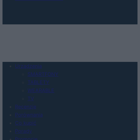
Urządzenia
SMARTFONY
TABLETY
WEARABLE
TV
Recenzje
Porównania
Co kupić
Porady
Promocje