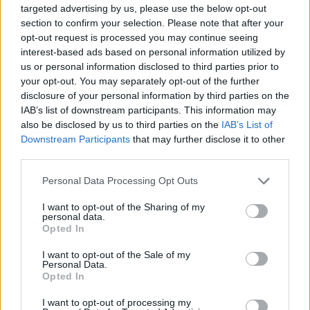
Urządzenia
targeted advertising by us, please use the below opt-out
section to confirm your selection. Please note that after your
SMARTFONY
opt-out request is processed you may continue seeing
TABLETY
interest-based ads based on personal information utilized by
WEARABLE
us or personal information disclosed to third parties prior to
TV
your opt-out. You may separately opt-out of the further
disclosure of your personal information by third parties on the
Recenzje
IAB’s list of downstream participants. This information may
Porównania
also be disclosed by us to third parties on the
IAB’s List of
Co kupić
Downstream Participants
that may further disclose it to other
Porady
third parties.
Promocje
Please note that this website/app uses one or more Google
Personal Data Processing Opt Outs
FinTech
services and may gather and store information including but
Hardware PC
not limited to your visit or usage behaviour. You may click to
I want to opt-out of the Sharing of my
personal data.
grant or deny consent to Google and its third-party tags to
Moto
Opted In
use your data for below specified purposes in below Google
Gaming
consent section.
I want to opt-out of the Sale of my
AI
Personal Data.
Redakcja
Opted In
Reklama
I want to opt-out of processing my