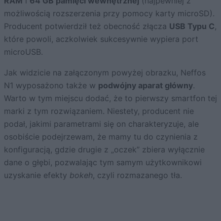
RAM
i
64 GB pamięci wewnętrznej
(najpewniej z
możliwością rozszerzenia przy pomocy karty microSD).
Producent potwierdził też obecność złącza
USB Typu C
,
które powoli, aczkolwiek sukcesywnie wypiera port
microUSB.
Jak widzicie na załączonym powyżej obrazku, Neffos
N1 wyposażono także w
podwójny aparat główny
.
Warto w tym miejscu dodać, że to pierwszy smartfon tej
marki z tym rozwiązaniem. Niestety, producent nie
podał, jakimi parametrami się on charakteryzuje, ale
osobiście podejrzewam, że mamy tu do czynienia z
konfiguracją, gdzie drugie z „oczek” zbiera wyłącznie
dane o głębi, pozwalając tym samym użytkownikowi
uzyskanie efekty
bokeh
, czyli rozmazanego tła.