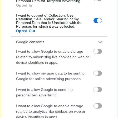
Kontakt
Personal Data for Targeted Advertising.
Opted In
Obserwuj nas
I want to opt-out of Collection, Use,
Retention, Sale, and/or Sharing of my
Personal Data that Is Unrelated with the
Purposes for which it was collected.
Opted Out
Google consents
I want to allow Google to enable storage
related to advertising like cookies on web or
device identifiers in apps.
Zacznij pisać, żeby zobaczyć wyniki lub przyciśnij ESC,
I want to allow my user data to be sent to
by zamknąć
Google for online advertising purposes.
ZOBACZ WSZYSTKIE WYNIKI
I want to allow Google to send me
SUBSCRIBE
personalized advertising.
I want to allow Google to enable storage
A customizable modal perfect for newsletters
related to analytics like cookies on web or
[mc4wp_form id="496"]
device identifiers in apps.