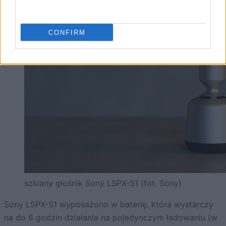
CONFIRM
szklany głośnik Sony LSPX-S1 (fot. Sony)
Sony LSPX-S1 wyposażono w baterię, która wystarczy
na do 8 godzin działania na pojedynczym ładowaniu (w