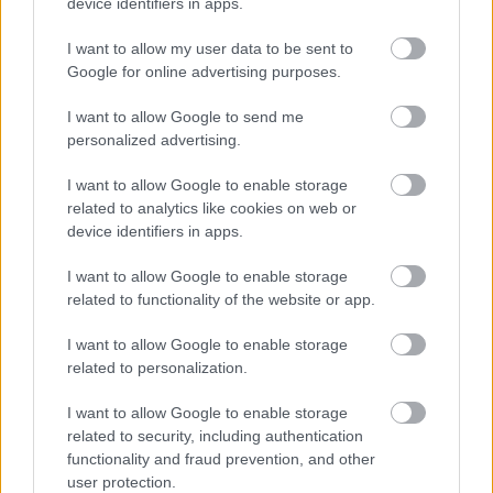
ad
device identifiers in apps.
I want to allow my user data to be sent to
Google for online advertising purposes.
I want to allow Google to send me
personalized advertising.
I want to allow Google to enable storage
related to analytics like cookies on web or
Urządzenie wyposażono również w źródło światła.
device identifiers in apps.
Użytkownik może wybrać jeden z aż 32 poziomów
jasności, jednak o zmianie koloru Sony nic już nie
I want to allow Google to enable storage
wspomina. Co więcej, można także włączyć opcję
related to functionality of the website or app.
migotania światła (jasne lub delikatne), aby głośnik
I want to allow Google to enable storage
przypominał lampę naftową.
related to personalization.
I want to allow Google to enable storage
related to security, including authentication
functionality and fraud prevention, and other
user protection.