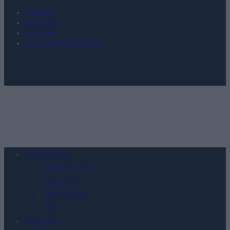
KONTAKT
REDAKCJA
REKLAMA
POLITYKA PRYWATNOŚCI
Urządzenia
SMARTFONY
TABLETY
WEARABLE
TV
Recenzje