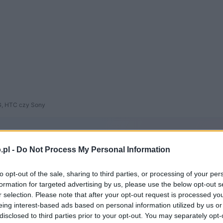
LG, HTC czy Sony
.pl -
Do Not Process My Personal Information
to opt-out of the sale, sharing to third parties, or processing of your per
formation for targeted advertising by us, please use the below opt-out s
temat oraz film, na którym prezentowany jest t
r selection. Please note that after your opt-out request is processed y
ardziej niż tegoroczne flagowce Samsunga, Hu
eing interest-based ads based on personal information utilized by us or
disclosed to third parties prior to your opt-out. You may separately opt-