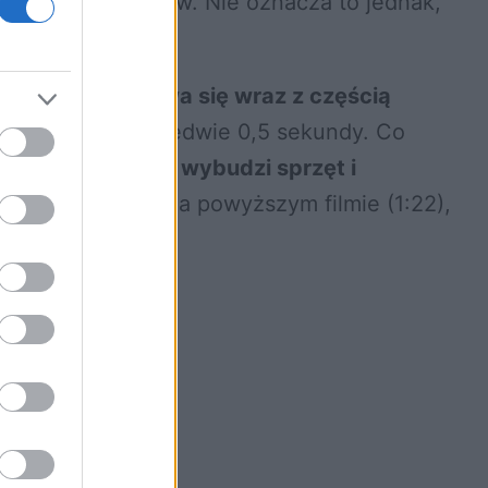
lfie i wideorozmów. Nie oznacza to jednak,
 25 Mpix i w
ysuwa się wraz z częścią
ość szybko – w zaledwie 0,5 sekundy. Co
iedy użytkownik wybudzi sprzęt i
warz
. Jak widać na powyższym filmie (1:22),