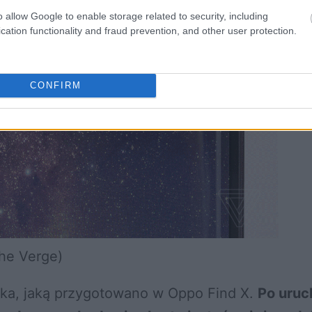
o allow Google to enable storage related to security, including
cation functionality and fraud prevention, and other user protection.
CONFIRM
he Verge)
nka, jaką przygotowano w Oppo Find X.
Po uruc