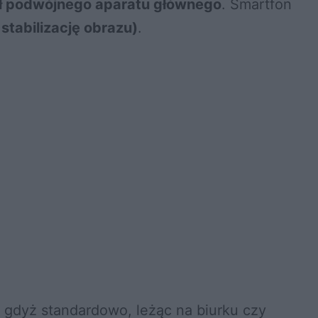
ł podwójnego aparatu głównego
. Smartfon
stabilizację obrazu)
.
, gdyż standardowo, leżąc na biurku czy