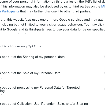
losure of your personal information by third parties on the IAB’s list of
. This information may also be disclosed by us to third parties on the
IA
Participants
that may further disclose it to other third parties.
 that this website/app uses one or more Google services and may gath
including but not limited to your visit or usage behaviour. You may click 
 to Google and its third-party tags to use your data for below specifi
ogle consent section.
ad
l Data Processing Opt Outs
o opt-out of the Sharing of my personal data.
In
o opt-out of the Sale of my Personal Data.
In
to opt-out of processing my Personal Data for Targeted
o przekątnej 6,4 cala i rozdzielczości 1080p,
ing.
In
je, że
współczynnik screen-to-body ratio w 
o opt-out of Collection, Use, Retention, Sale, and/or Sharing