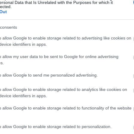
e materiałach, nigdzie nie widać kamerki do se
ersonal Data that Is Unrelated with the Purposes for which it
lected.
Out
 na wyposażeniu Oppo Find X. Ma
rozdzielczość
consents
k przełączy się na aparat przedni
. I robi to d
o allow Google to enable storage related to advertising like cookies on
evice identifiers in apps.
awania twarzy. W jaki sposób? Ano w taki, że
k
omatycznie się wysunie, aby rozpoznać jego t
o allow my user data to be sent to Google for online advertising
s.
to allow Google to send me personalized advertising.
o allow Google to enable storage related to analytics like cookies on
evice identifiers in apps.
o allow Google to enable storage related to functionality of the website
o allow Google to enable storage related to personalization.