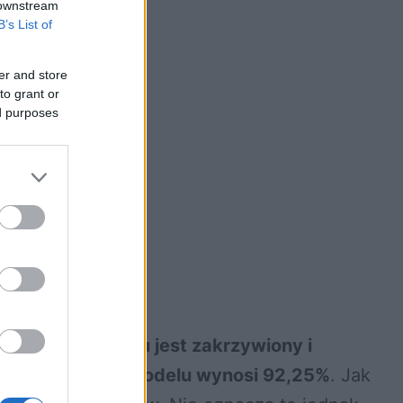
 downstream
B’s List of
er and store
to grant or
ed purposes
 który w dodatku jest zakrzywiony i
przypadku tego modelu wynosi 92,25%
. Jak