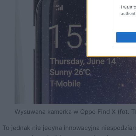
I want t
authenti
Wysuwana kamerka w Oppo Find X (fot. T
To jednak nie jedyna innowacyjna niespodzia