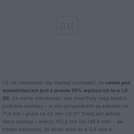
ad
LG nie omieszkało się również pochwalić, że
ramka pod
wyświetlaczem jest
o
prawie 50% węższa niż ta w LG
G6
. Co warto odnotować, oba smartfony mają bardzo
podobne wymiary – w obu przypadkach są szerokie na
71,9 mm i grube na 7,9 mm. LG G7 ThinQ jest jednak
nieco wyższy – mierzy 153,2 mm (vs 148,9 mm) – ale
trzeba zauważyć, że ekran urósł aż o 0,4 cala w