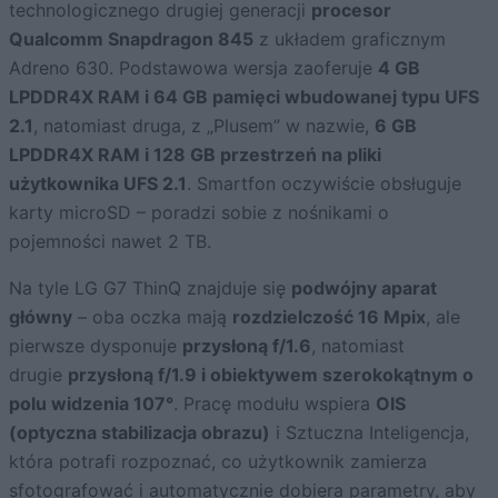
technologicznego drugiej generacji
procesor
Qualcomm Snapdragon 845
z układem graficznym
Adreno 630. Podstawowa wersja zaoferuje
4 GB
LPDDR4X RAM i 64 GB pamięci wbudowanej typu UFS
2.1
, natomiast druga, z „Plusem” w nazwie,
6 GB
LPDDR4X RAM i 128 GB przestrzeń na pliki
użytkownika UFS 2.1
. Smartfon oczywiście obsługuje
karty microSD – poradzi sobie z nośnikami o
pojemności nawet 2 TB.
Na tyle LG G7 ThinQ znajduje się
podwójny aparat
główny
– oba oczka mają
rozdzielczość 16 Mpix
, ale
pierwsze dysponuje
przysłoną f/1.6
, natomiast
drugie
przysłoną f/1.9 i obiektywem szerokokątnym o
polu widzenia 107°
. Pracę modułu wspiera
OIS
(optyczna stabilizacja obrazu)
i Sztuczna Inteligencja,
która potrafi rozpoznać, co użytkownik zamierza
sfotografować i automatycznie dobiera parametry, aby