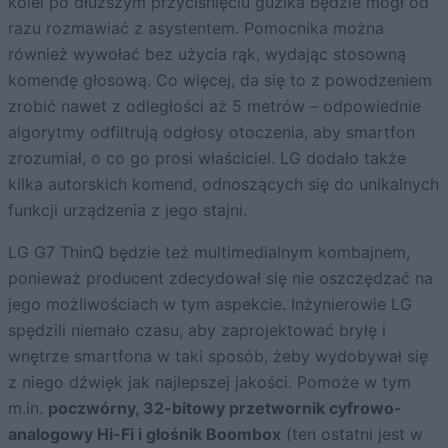
kolei po dłuższym przyciśnięciu guzika będzie mógł od
razu rozmawiać z asystentem. Pomocnika można
również wywołać bez użycia rąk, wydając stosowną
komendę głosową. Co więcej, da się to z powodzeniem
zrobić nawet z odległości aż 5 metrów – odpowiednie
algorytmy odfiltrują odgłosy otoczenia, aby smartfon
zrozumiał, o co go prosi właściciel. LG dodało także
kilka autorskich komend, odnoszących się do unikalnych
funkcji urządzenia z jego stajni.
LG G7 ThinQ będzie też multimedialnym kombajnem,
ponieważ producent zdecydował się nie oszczędzać na
jego możliwościach w tym aspekcie. Inżynierowie LG
spędzili niemało czasu, aby zaprojektować bryłę i
wnętrze smartfona w taki sposób, żeby wydobywał się
z niego dźwięk jak najlepszej jakości. Pomoże w tym
m.in.
poczwórny, 32-bitowy przetwornik cyfrowo-
analogowy Hi-Fi i głośnik Boombox
(ten ostatni jest w