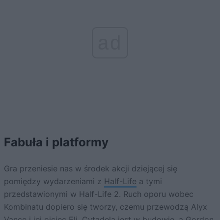
ad
Fabuła i platformy
Gra przeniesie nas w środek akcji dziejącej się
pomiędzy wydarzeniami z
Half-Life
a tymi
przedstawionymi w Half-Life 2. Ruch oporu wobec
Kombinatu dopiero się tworzy, czemu przewodzą Alyx
Vance i jej ojciec Eli, Cytadela jest w budowie, a Gordon