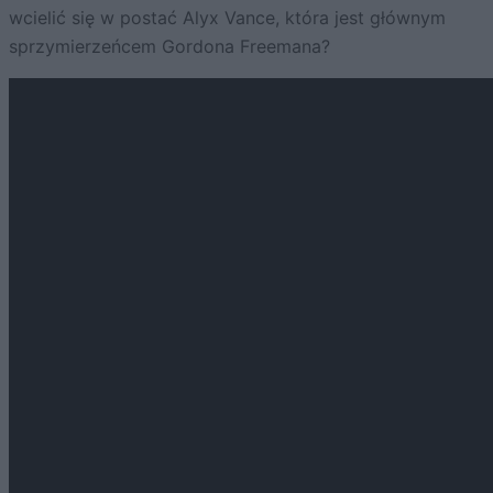
wcielić się w postać Alyx Vance, która jest głównym
sprzymierzeńcem Gordona Freemana?