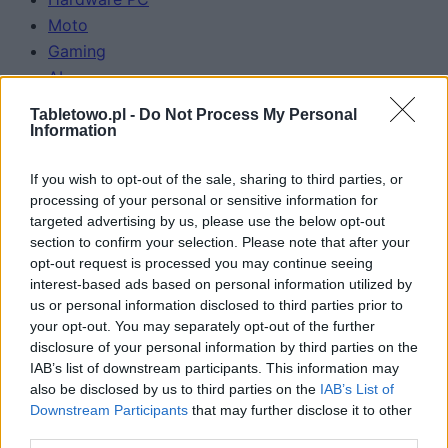
Moto
Gaming
AI
Redakcja
Tabletowo.pl -
Do Not Process My Personal
Reklama
Information
Kontakt
If you wish to opt-out of the sale, sharing to third parties, or
Obserwuj nas
processing of your personal or sensitive information for
targeted advertising by us, please use the below opt-out
section to confirm your selection. Please note that after your
opt-out request is processed you may continue seeing
interest-based ads based on personal information utilized by
us or personal information disclosed to third parties prior to
your opt-out. You may separately opt-out of the further
disclosure of your personal information by third parties on the
IAB’s list of downstream participants. This information may
also be disclosed by us to third parties on the
IAB’s List of
Zacznij pisać, żeby zobaczyć wyniki lub przyciśnij ESC,
Downstream Participants
that may further disclose it to other
by zamknąć
third parties.