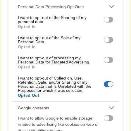
ZOBACZ WSZYSTKIE WYNIKI
Please note that this website/app uses one or more Google
Personal Data Processing Opt Outs
services and may gather and store information including but
SUBSCRIBE
not limited to your visit or usage behaviour. You may click to
I want to opt-out of the Sharing of my
personal data.
grant or deny consent to Google and its third-party tags to
Opted In
use your data for below specified purposes in below Google
A customizable modal perfect for newsletters
consent section.
I want to opt-out of the Sale of my
[mc4wp_form id="496"]
Personal Data.
Opted In
I want to opt-out of processing my
Personal Data for Targeted Advertising.
Opted In
I want to opt-out of Collection, Use,
Retention, Sale, and/or Sharing of my
Personal Data that Is Unrelated with the
Purposes for which it was collected.
Opted Out
Google consents
I want to allow Google to enable storage
related to advertising like cookies on web or
device identifiers in apps.