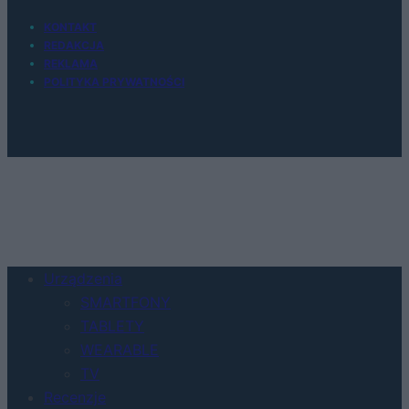
KONTAKT
REDAKCJA
REKLAMA
POLITYKA PRYWATNOŚCI
Urządzenia
SMARTFONY
TABLETY
WEARABLE
TV
Recenzje