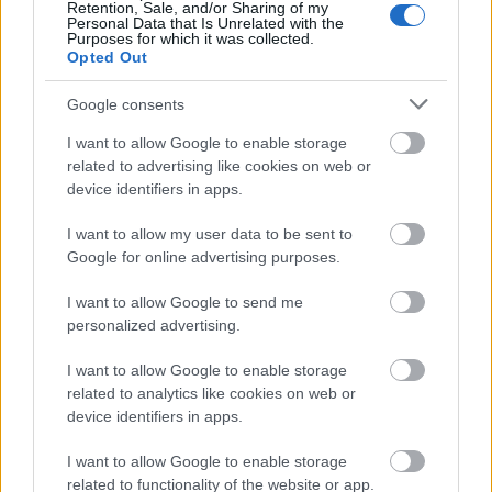
pracuje pod kontrolą Androida w wersji 4.4 KitKat, a za
Retention, Sale, and/or Sharing of my
Personal Data that Is Unrelated with the
jego działanie odpowiada akumulator o pojemności
Purposes for which it was collected.
2500 mAh. Na dane mamy 8GB pamięci z możliwością
Opted Out
rozbudowy o 32GB dzięki slotowi kart microSD.
Google consents
Zaplecze komunikacyjne zapewnia, poza 3G, również
I want to allow Google to enable storage
GPS oraz Bluetooth. Urządzenie oferuje aparat 2 Mpix,
related to advertising like cookies on web or
kamerkę 0,3 Mpix, port microUSB oraz 3.5 mm jack
device identifiers in apps.
audio.
I want to allow my user data to be sent to
Google for online advertising purposes.
I want to allow Google to send me
personalized advertising.
I want to allow Google to enable storage
related to analytics like cookies on web or
ad
device identifiers in apps.
I want to allow Google to enable storage
related to functionality of the website or app.