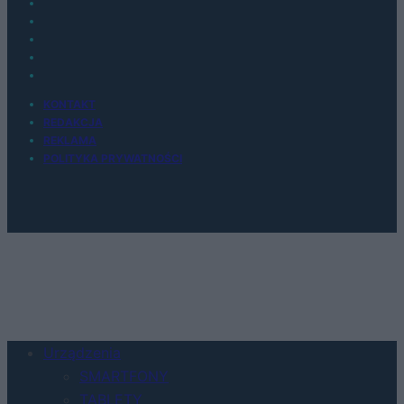
KONTAKT
REDAKCJA
REKLAMA
POLITYKA PRYWATNOŚCI
Urządzenia
SMARTFONY
TABLETY