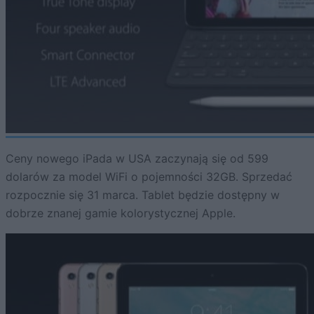
Ceny nowego iPada w USA zaczynają się od 599
dolarów za model WiFi o pojemności 32GB. Sprzedać
rozpocznie się 31 marca. Tablet będzie dostępny w
dobrze znanej gamie kolorystycznej Apple.