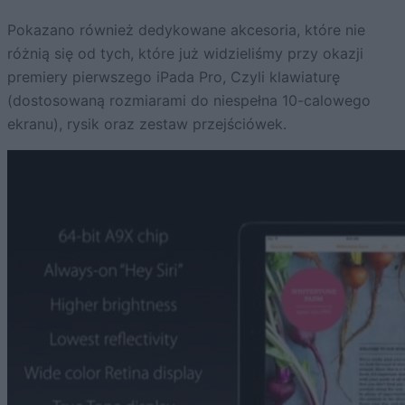
Pokazano również dedykowane akcesoria, które nie
różnią się od tych, które już widzieliśmy przy okazji
premiery pierwszego iPada Pro, Czyli klawiaturę
(dostosowaną rozmiarami do niespełna 10-calowego
ekranu), rysik oraz zestaw przejściówek.