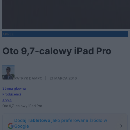
APPLE
Oto 9,7-calowy iPad Pro
PATRYK DAMPC
·
21 MARCA 2016
Strona główna
Producenci
Apple
Oto 9,7-calowy iPad Pro
Dodaj
Tabletowo
jako preferowane źródło w
Google