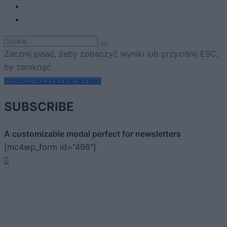
Zacznij pisać, żeby zobaczyć wyniki lub przyciśnij ESC,
by zamknąć
ZOBACZ WSZYSTKIE WYNIKI
SUBSCRIBE
A customizable modal perfect for newsletters
[mc4wp_form id="496"]