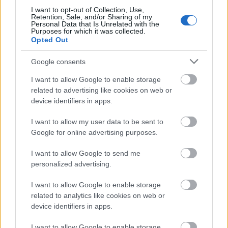
I want to opt-out of Collection, Use,
Retention, Sale, and/or Sharing of my
Personal Data that Is Unrelated with the
Purposes for which it was collected.
Opted Out
Google consents
I want to allow Google to enable storage
related to advertising like cookies on web or
device identifiers in apps.
I want to allow my user data to be sent to
Google for online advertising purposes.
Oppo A59s w TENAA
I want to allow Google to send me
personalized advertising.
Zapewne nie minie zbyt wiele czasu od wizyty Oppo
I want to allow Google to enable storage
A59s w TENAA do jego oficjalnego debiutu. Można
related to analytics like cookies on web or
spodziewać się, że smartfon zostanie zaprezentowany
device identifiers in apps.
jeszcze w tym roku.
I want to allow Google to enable storage