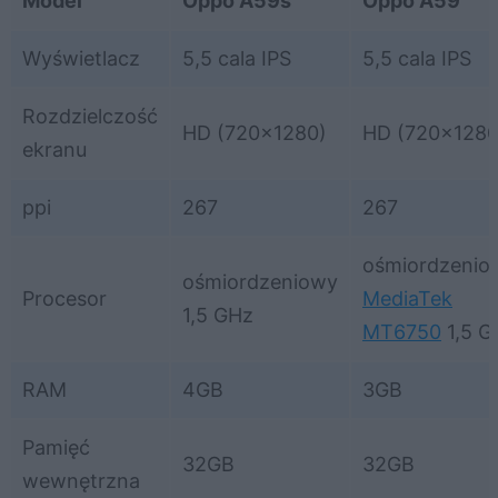
Model
Oppo A59s
Oppo A59
Wyświetlacz
5,5 cala IPS
5,5 cala IPS
Rozdzielczość
HD (720×1280)
HD (720×1280
ekranu
ppi
267
267
ośmiordzenio
ośmiordzeniowy
Procesor
MediaTek
1,5 GHz
MT6750
1,5 G
RAM
4GB
3GB
Pamięć
32GB
32GB
wewnętrzna