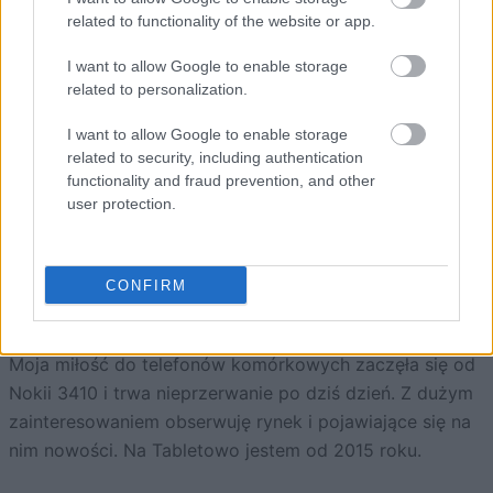
Źródło:
TENAA
przez
GSMArena
related to functionality of the website or app.
I want to allow Google to enable storage
Dodaj
Tabletowo
jako preferowane źródło w
related to personalization.
Google
Nasze artykuły będą częściej pojawiać się w Twoich wynikach
I want to allow Google to enable storage
related to security, including authentication
Udostępnij
Udostępnij
Udostępnij
Udostępnij
functionality and fraud prevention, and other
user protection.
CONFIRM
Grzegorz Dąbek
Zastępca redaktor naczelnej Tabletowo.pl
Moja miłość do telefonów komórkowych zaczęła się od
Nokii 3410 i trwa nieprzerwanie po dziś dzień. Z dużym
zainteresowaniem obserwuję rynek i pojawiające się na
nim nowości. Na Tabletowo jestem od 2015 roku.