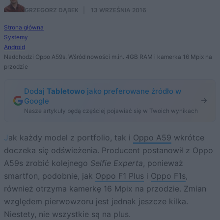
GRZEGORZ DĄBEK
·
13 WRZEŚNIA 2016
Strona główna
Systemy
Android
Nadchodzi Oppo A59s. Wśród nowości m.in. 4GB RAM i kamerka 16 Mpix na
przodzie
Dodaj
Tabletowo
jako preferowane źródło w
Google
Nasze artykuły będą częściej pojawiać się w Twoich wynikach
Jak każdy model z portfolio, tak i
Oppo A59
wkrótce
doczeka się odświeżenia. Producent postanowił z Oppo
A59s zrobić kolejnego
Selfie Experta
, ponieważ
smartfon, podobnie, jak
Oppo F1 Plus
i
Oppo F1s
,
również otrzyma kamerkę 16 Mpix na przodzie. Zmian
względem pierwowzoru jest jednak jeszcze kilka.
Niestety, nie wszystkie są na plus.