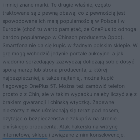
i mniej znane marki. Te drugie właśnie, często
traktowane są z pewną obawą, co z pewnością jest
spowodowane ich małą popularnością w Polsce i w
Europie (choć tu warto pamiętać, że OnePlus to odnoga
bardzo popularnego w Chinach producenta Oppo).
Smartfona nie da się kupić w żadnym polskim sklepie. W
grę mogą wchodzić jedynie portale aukcyjne, a jak
wiadomo sprzedający zazwyczaj doliczają sobie dosyć
sporą marżę lub strona producenta, z której
najbezpieczniej, a także najtaniej, można kupić
flagowego OnePlus 5T. Można też zamówić telefon
prosto z z Chin, ale w takim wypadku należy liczyć się z
brakiem gwarancji i chińską wtyczką. Zapewne
niektórzy z Was uśmiechają się teraz pod nosem,
czytając o bezpieczeństwie zakupów na stronie
chińskiego producenta.
Atak hakerski na witrynę
internetową sklepu
i związane z nim konsekwencje,