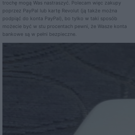
trochę mogą Was nastraszyć. Polecam więc zakupy
poprzez PayPal lub kartę Revolut (ją także można
podpiąć do konta PayPal), bo tylko w taki sposób
możecie być w stu procentach pewni, że Wasze konta
bankowe są w pełni bezpieczne.