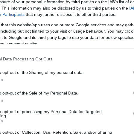
losure of your personal information by third parties on the IAB’s list of
. This information may also be disclosed by us to third parties on the
IA
sków o azyl. I choć w 2016 roku liczba ta spad
Participants
that may further disclose it to other third parties.
bardzo, że na początku tego (2017) roku na ro
 that this website/app uses one or more Google services and may gath
including but not limited to your visit or usage behaviour. You may click 
i Uchodźców (BAMF) mają nadzieje, że system 
 to Google and its third-party tags to use your data for below specifi
ogle consent section.
anie, bazujące na algorytmach weryfikacji gło
 próbek, ma być w stanie określić, skąd pochod
l Data Processing Opt Outs
ki temu łatwiej ma być „odsiać” osoby, które s
o opt-out of the Sharing of my personal data.
In
niem dialektów, nie są jednak przekonani, czy
o opt-out of the Sale of my Personal Data.
ali się nauczyć się dialektu, używanego na tere
In
id, profesora lignwistyki z Uniwersytetu Essex
to opt-out of processing my Personal Data for Targeted
ing.
datku – jak mówi – analiza jest bardzo złożona
In
o opt-out of Collection, Use, Retention, Sale, and/or Sharing