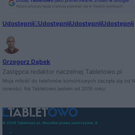
Dodaj
Tabletowo
jako preferowane źródło w Google
Nasze artykuły będą częściej pojawiać się w Twoich wynikach
Udostępnij
Udostępnij
Udostępnij
Udostępnij
Grzegorz Dąbek
Zastępca redaktor naczelnej Tabletowo.pl
Moja miłość do telefonów komórkowych zaczęła się od Nok
nowości. Na Tabletowo jestem od 2015 roku.
© 2026 Tabletowo.pl. Wszelkie prawa zastrzeżone. K