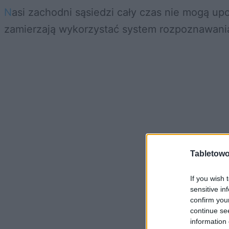
Nasi zachodni sąsiedzi cały czas nie mogą uporać się z falą uchodźców, jaka zalała ich w ostatnim czasie. Aby sobie nieco pomóc, Niemcy
zamierzają wykorzystać system rozpoznawania
Tabletowo
If you wish 
sensitive in
confirm you
continue se
information 