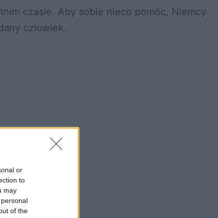
dany człowiek.
sonal or
ection to
ou may
 personal
out of the