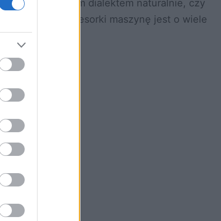
osługuje się danym dialektem naturalnie, czy
, to zdaniem profesorki maszynę jest o wiele