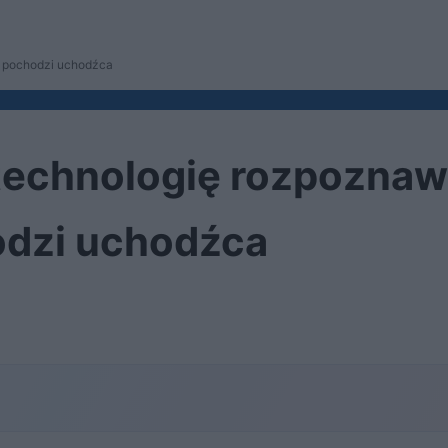
d pochodzi uchodźca
technologię rozpoznaw
odzi uchodźca