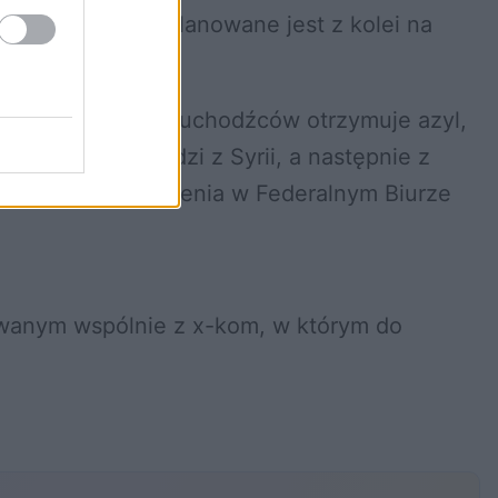
awania mowy zaplanowane jest z kolei na
e mniej niż połowa uchodźców otrzymuje azyl,
ęcej osób pochodzi z Syrii, a następnie z
iększenia zatrudnienia w Federalnym Biurze
wanym wspólnie z x-kom, w którym do