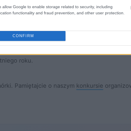
ompleksowe wprowadzenie technologii rozpozn
o allow Google to enable storage related to security, including
cation functionality and fraud prevention, and other user protection.
nośnie sytuacji w Niemczech. Wynika z nich, ż
CONFIRM
 formę ochrony, aby uniknęli deportacji. Najwi
o zjawiska zmusiła władze do czterokrotnego zw
tniego roku.
mórki. Pamiętajcie o naszym
konkursie
organizo