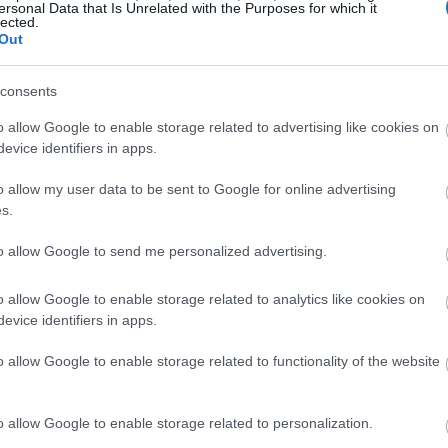
ko człowiek jest w stanie odróżnić, czy ktoś p
ersonal Data that Is Unrelated with the Purposes for which it
lected.
badaczy. I choć oni również mogą się dać nabrać
Out
consents
o allow Google to enable storage related to advertising like cookies on
evice identifiers in apps.
o allow my user data to be sent to Google for online advertising
s.
to allow Google to send me personalized advertising.
ad
o allow Google to enable storage related to analytics like cookies on
evice identifiers in apps.
o allow Google to enable storage related to functionality of the website
o allow Google to enable storage related to personalization.