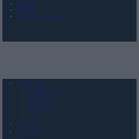
REDAKCJA
REKLAMA
POLITYKA PRYWATNOŚCI
Urządzenia
SMARTFONY
TABLETY
WEARABLE
TV
Recenzje
Porównania