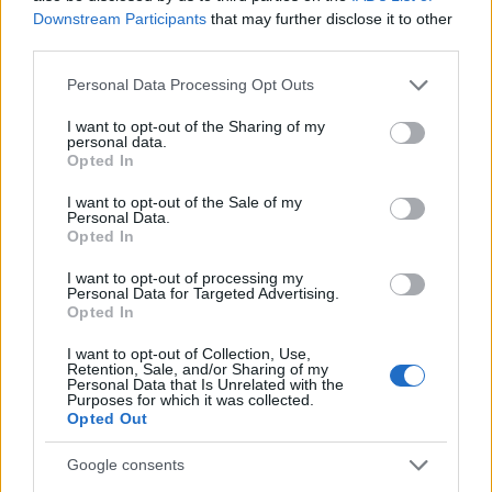
jednoczesnym braku nowego reprezentanta
Downstream Participants
that may further disclose it to other
standardowego iPada. Ciekawe jest to, że firma z
third parties.
Redmond zyskuje pomimo, że ich urządzenia są
Please note that this website/app uses one or more Google
znacznie droższe i zdecydowanie nie skierowane do tak
Personal Data Processing Opt Outs
services and may gather and store information including but
szerokiego grona odbiorców jak iPad. Można także
not limited to your visit or usage behaviour. You may click to
I want to opt-out of the Sharing of my
zadać pytanie, dlaczego iPad Pro nie podbija statystyk
personal data.
grant or deny consent to Google and its third-party tags to
Opted In
Apple skoro urządzenia „Pro” robią to w przypadku
use your data for below specified purposes in below Google
consent section.
Microsoftu.
I want to opt-out of the Sale of my
Personal Data.
Opted In
Poniższa grafika przedstawia średnie ceny
sprzedawanych tabletów poszczególnych producentów.
I want to opt-out of processing my
Personal Data for Targeted Advertising.
Opted In
I want to opt-out of Collection, Use,
Retention, Sale, and/or Sharing of my
Personal Data that Is Unrelated with the
Purposes for which it was collected.
Opted Out
Google consents