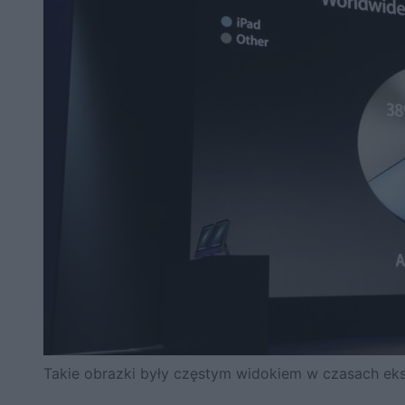
Takie obrazki były częstym widokiem w czasach eks