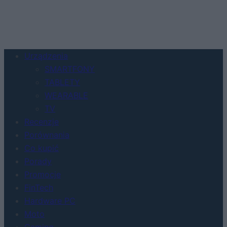
Urządzenia
SMARTFONY
TABLETY
WEARABLE
TV
Recenzje
Porównania
Co kupić
Porady
Promocje
FinTech
Hardware PC
Moto
Gaming