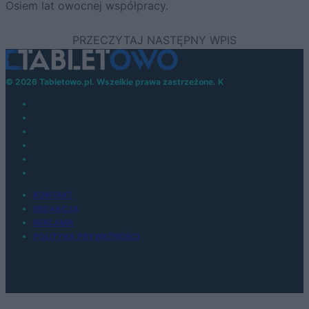
Osiem lat owocnej współpracy.
© 2026 Tabletowo.pl. Wszelkie prawa zastrzeżone. K
KONTAKT
REDAKCJA
REKLAMA
POLITYKA PRYWATNOŚCI