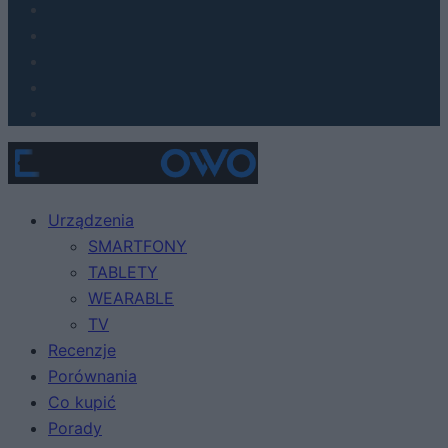
Urządzenia
SMARTFONY
TABLETY
WEARABLE
TV
Recenzje
Porównania
Co kupić
Porady