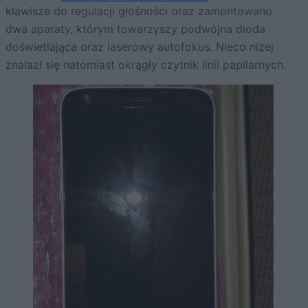
klawisze do regulacji głośności oraz zamontowano
dwa aparaty, którym towarzyszy podwójna dioda
doświetlająca oraz laserowy autofokus. Nieco niżej
znalazł się natomiast okrągły czytnik linii papilarnych.