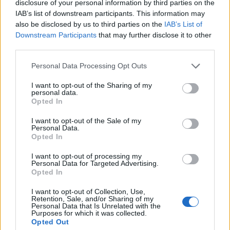
disclosure of your personal information by third parties on the
dość mocno wystają ponad powierzchnię obudowy. LG
IAB’s list of downstream participants. This information may
podobnie postąpiło w przypadku
Nexusa 5X
. Trzeba
also be disclosed by us to third parties on the
IAB’s List of
powiedzieć:
Niestety
, bowiem w takiej sytuacji
Downstream Participants
that may further disclose it to other
niezbędne będzie zapakowanie smartfona w
third parties.
etui/pokrowiec – w innym przypadku wypukłości dość
Please note that this website/app uses one or more Google
Personal Data Processing Opt Outs
szybko mogą się zarysować i przez to oszpecić całość.
services and may gather and store information including but
not limited to your visit or usage behaviour. You may click to
I want to opt-out of the Sharing of my
personal data.
grant or deny consent to Google and its third-party tags to
Opted In
use your data for below specified purposes in below Google
consent section.
I want to opt-out of the Sale of my
Personal Data.
Opted In
I want to opt-out of processing my
Personal Data for Targeted Advertising.
ad
Opted In
I want to opt-out of Collection, Use,
Retention, Sale, and/or Sharing of my
Personal Data that Is Unrelated with the
Purposes for which it was collected.
Opted Out