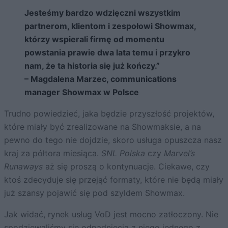
Jesteśmy bardzo wdzięczni wszystkim
partnerom, klientom i zespołowi Showmax,
którzy wspierali firmę od momentu
powstania prawie dwa lata temu i przykro
nam, że ta historia się już kończy.”
– Magdalena Marzec, communications
manager Showmax w Polsce
Trudno powiedzieć, jaka będzie przyszłość projektów,
które miały być zrealizowane na Showmaksie, a na
pewno do tego nie dojdzie, skoro usługa opuszcza nasz
kraj za półtora miesiąca.
SNL Polska
czy
Marvel’s
Runaways
aż się proszą o kontynuacje. Ciekawe, czy
ktoś zdecyduje się przejąć formaty, które nie będą miały
już szansy pojawić się pod szyldem Showmax.
Jak widać, rynek usług VoD jest mocno zatłoczony. Nie
spodziewaliśmy się odpadnięcia z niego jednego z