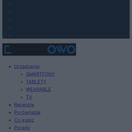
Urządzenia
SMARTFONY
TABLETY
WEARABLE
TV
Recenzje
Porównania
Co kupić
Porady