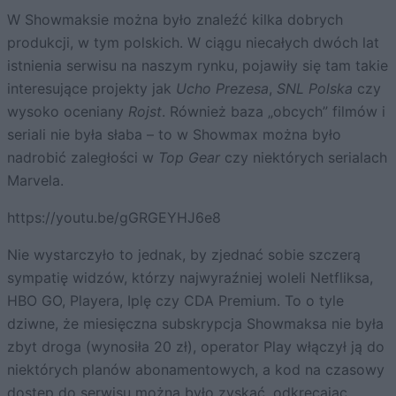
W Showmaksie można było znaleźć kilka dobrych
produkcji, w tym polskich. W ciągu niecałych dwóch lat
istnienia serwisu na naszym rynku, pojawiły się tam takie
interesujące projekty jak
Ucho Prezesa
,
SNL Polska
czy
wysoko oceniany
Rojst
. Również baza „obcych” filmów i
seriali nie była słaba – to w Showmax można było
nadrobić zaległości w
Top Gear
czy niektórych serialach
Marvela.
https://youtu.be/gGRGEYHJ6e8
Nie wystarczyło to jednak, by zjednać sobie szczerą
sympatię widzów, którzy najwyraźniej woleli Netfliksa,
HBO GO, Playera, Iplę czy CDA Premium. To o tyle
dziwne, że miesięczna subskrypcja Showmaksa nie była
zbyt droga (wynosiła 20 zł), operator Play włączył ją do
niektórych planów abonamentowych, a kod na czasowy
dostęp do serwisu można było zyskać, odkręcając