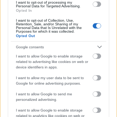
Recenzje
I want to opt-out of processing my
Personal Data for Targeted Advertising.
Porównania
Opted In
Co kupić
I want to opt-out of Collection, Use,
Porady
Retention, Sale, and/or Sharing of my
Personal Data that Is Unrelated with the
Promocje
Purposes for which it was collected.
FinTech
Opted Out
Hardware PC
Google consents
Moto
Gaming
I want to allow Google to enable storage
related to advertising like cookies on web or
AI
device identifiers in apps.
Redakcja
Reklama
I want to allow my user data to be sent to
Kontakt
Google for online advertising purposes.
I want to allow Google to send me
personalized advertising.
I want to allow Google to enable storage
related to analytics like cookies on web or