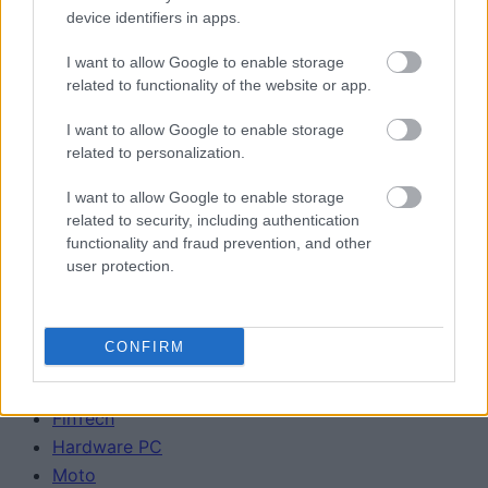
device identifiers in apps.
I want to allow Google to enable storage
related to functionality of the website or app.
I want to allow Google to enable storage
Urządzenia
related to personalization.
SMARTFONY
TABLETY
I want to allow Google to enable storage
WEARABLE
related to security, including authentication
functionality and fraud prevention, and other
TV
user protection.
Recenzje
Porównania
Co kupić
CONFIRM
Porady
Promocje
FinTech
Hardware PC
Moto