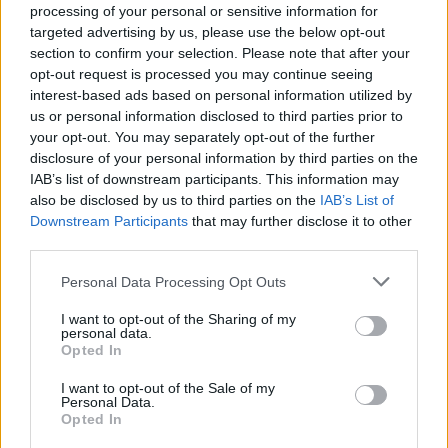
processing of your personal or sensitive information for
targeted advertising by us, please use the below opt-out
KONTAKT
section to confirm your selection. Please note that after your
REDAKCJA
opt-out request is processed you may continue seeing
REKLAMA
interest-based ads based on personal information utilized by
POLITYKA PRYWATNOŚCI
us or personal information disclosed to third parties prior to
your opt-out. You may separately opt-out of the further
disclosure of your personal information by third parties on the
IAB’s list of downstream participants. This information may
also be disclosed by us to third parties on the
IAB’s List of
Downstream Participants
that may further disclose it to other
third parties.
Please note that this website/app uses one or more Google
Personal Data Processing Opt Outs
services and may gather and store information including but
not limited to your visit or usage behaviour. You may click to
I want to opt-out of the Sharing of my
Urządzenia
personal data.
grant or deny consent to Google and its third-party tags to
SMARTFONY
Opted In
use your data for below specified purposes in below Google
TABLETY
consent section.
I want to opt-out of the Sale of my
WEARABLE
Personal Data.
Opted In
TV