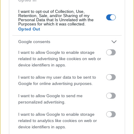
Okazało się, że mózgi osób, które były skłonne używać
I want to opt-out of Collection, Use,
Facebooka w sytuacjach potencjalnie niebezpiecznych,
Retention, Sale, and/or Sharing of my
Personal Data that Is Unrelated with the
mają tendencję do „obciążania” systemu
Purposes for which it was collected.
Opted Out
odpowiedzialnego za funkcje poznawczo-emocjonalne i
„odcinania zasilania” od systemu poznawczo-
Google consents
behawioralnego.
I want to allow Google to enable storage
related to advertising like cookies on web or
device identifiers in apps.
I want to allow my user data to be sent to
Google for online advertising purposes.
I want to allow Google to send me
ad
personalized advertising.
I want to allow Google to enable storage
related to analytics like cookies on web or
device identifiers in apps.