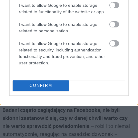
I want to allow Google to enable storage
related to functionality of the website or app.
I want to allow Google to enable storage
Pierwszy system odpowiada za schematy działań niemal
related to personalization.
automatyczne, uruchamiane szybko i często
I want to allow Google to enable storage
podświadomie, w reakcji na bodźce (takie jak widok
related to security, including authentication
powiadomienia z mediów społecznościowych).
functionality and fraud prevention, and other
user protection.
Drugi system działa nieco wolniej, jest bardziej
świadomy i rozumowy, potrafi oceniać zachowania, w
tym te niemal bezwarunkowe, którymi zarządza system
CONFIRM
pierwszy. Może pomóc kontrolować odruchy, ale musi
to odbywać się „z głową”.
Badani często zaglądający na Facebooka, nie byli
skłonni zastanowić się, czy w danej chwili warto czy
nie warto sprawdzić powiadomienie
– robili to niemal
automatycznie, reagując na zasadzie: dzwonek –