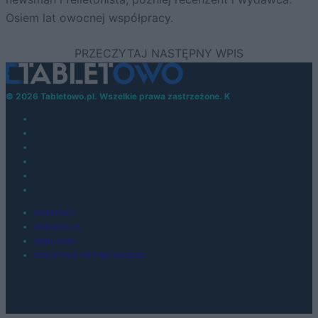
Osiem lat owocnej współpracy.
© 2026 Tabletowo.pl. Wszelkie prawa zastrzeżone. K
KONTAKT
REDAKCJA
REKLAMA
POLITYKA PRYWATNOŚCI