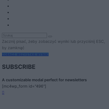
Zacznij pisać, żeby zobaczyć wyniki lub przyciśnij ESC,
by zamknąć
ZOBACZ WSZYSTKIE WYNIKI
SUBSCRIBE
A customizable modal perfect for newsletters
[mc4wp_form id="496"]