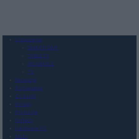
Urządzenia
SMARTFONY
TABLETY
WEARABLE
TV
Recenzje
Porównania
Co kupić
Porady
Promocje
FinTech
Hardware PC
Moto