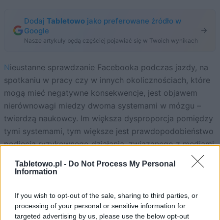
Dodaj
Tabletowo
jako preferowane źródło w
Google
Nasze artykuły będą częściej pojawiać się w Twoich wynikach
Nieustanne sprawdzanie Facebooka podczas jazdy, na
spotkaniu w pracy czy w innych okolicznościach, które
mogą mieć negatywne konsekwencje, jest objawem
nierównowagi miedzy dwoma systemami w mózgu –
twierdzą naukowcy. Im większa dysproporcja pomiędzy
tymi systemami, tym większe jest prawdopodobieństwo
podjęcia ryzykownego działania, związanego z mediami
społecznościowymi.
Tabletowo.pl -
Do Not Process My Personal
Information
If you wish to opt-out of the sale, sharing to third parties, or
processing of your personal or sensitive information for
targeted advertising by us, please use the below opt-out