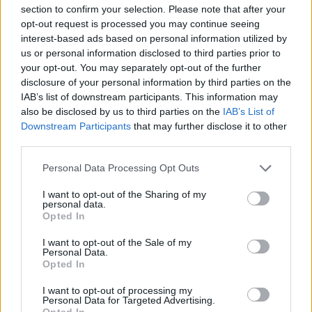
section to confirm your selection. Please note that after your
opt-out request is processed you may continue seeing
ad
interest-based ads based on personal information utilized by
us or personal information disclosed to third parties prior to
your opt-out. You may separately opt-out of the further
disclosure of your personal information by third parties on the
IAB’s list of downstream participants. This information may
also be disclosed by us to third parties on the
IAB’s List of
Downstream Participants
that may further disclose it to other
third parties.
Please note that this website/app uses one or more Google
Personal Data Processing Opt Outs
Badacze z Uniwersytetu DePaul w Stanach
services and may gather and store information including but
Zjednoczonych, przeprowadzili analizę działania 341
not limited to your visit or usage behaviour. You may click to
I want to opt-out of the Sharing of my
personal data.
grant or deny consent to Google and its third-party tags to
studentów, korzystających z Facebooka. Najpierw
Opted In
use your data for below specified purposes in below Google
zbierano dane o ryzykownych zachowaniach
consent section.
I want to opt-out of the Sale of my
związanych z mediami społecznościowymi podczas
Personal Data.
jednego semestru, a następnie sprawdzano, w jaki
Opted In
sposób wpływały one na wyniki w nauce w kolejnym
I want to opt-out of processing my
roku.
Personal Data for Targeted Advertising.
Opted In