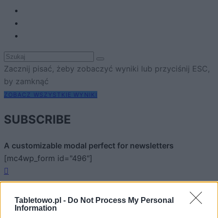
Zacznij pisać, żeby zobaczyć wyniki lub przyciśnij ESC,
by zamknąć
ZOBACZ WSZYSTKIE WYNIKI
SUBSCRIBE
A customizable modal perfect for newsletters
[mc4wp_form id="496"]
Tabletowo.pl -
Do Not Process My Personal
Information