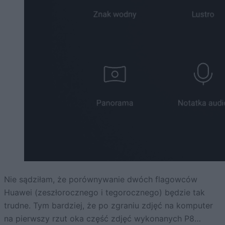
Nie sądziłam, że porównywanie dwóch flagowców
Huawei (zeszłorocznego i tegorocznego) będzie tak
trudne. Tym bardziej, że po zgraniu zdjęć na komputer
na pierwszy rzut oka część zdjęć wykonanych P8…