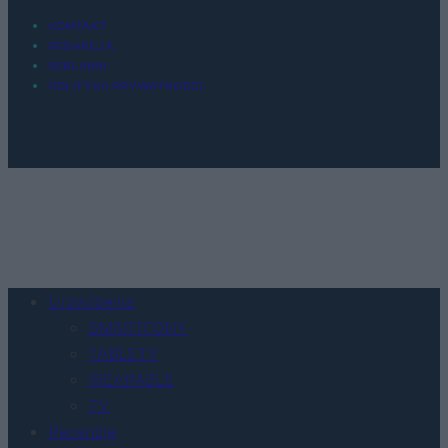
KONTAKT
REDAKCJA
REKLAMA
POLITYKA PRYWATNOŚCI
Urządzenia
SMARTFONY
TABLETY
WEARABLE
TV
Recenzje