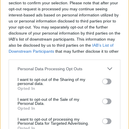
Źródło
,
Źródło
section to confirm your selection. Please note that after your
opt-out request is processed you may continue seeing
interest-based ads based on personal information utilized by
Dodaj
Tabletowo
jako preferowane źródło w
us or personal information disclosed to third parties prior to
Google
your opt-out. You may separately opt-out of the further
Nasze artykuły będą częściej pojawiać się w Twoich wynikach
disclosure of your personal information by third parties on the
IAB’s list of downstream participants. This information may
Udostępnij
Udostępnij
Udostępnij
Udostępnij
also be disclosed by us to third parties on the
IAB’s List of
Downstream Participants
that may further disclose it to other
third parties.
Please note that this website/app uses one or more Google
Personal Data Processing Opt Outs
services and may gather and store information including but
Katarzyna Pura
not limited to your visit or usage behaviour. You may click to
I want to opt-out of the Sharing of my
personal data.
królowa chaosu / CEO, owner, editor in chief
grant or deny consent to Google and its third-party tags to
Opted In
use your data for below specified purposes in below Google
Od 2010 roku niestrudzenie prowadzę Tabletowo,
consent section.
poddając swojej wymagającej procedurze testowej
I want to opt-out of the Sale of my
Personal Data.
wszelkiej maści elektronikę. Rzetelność stawiam na
Opted In
pierwszym miejscu.
I want to opt-out of processing my
Personal Data for Targeted Advertising.
Opted In