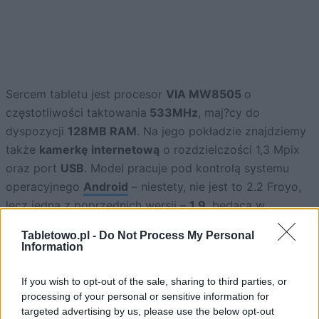
Sercem tabletu jest procesor
VIA MW8505
o
częstotliwości taktowania
533MHz
, maj?cy do
dyspozycji
128MB RAM
. Na jego pokładzie znajdziemy
także
kamerkę internetową
o rozdzielczości 1,3 Mpix
oraz port
USB
. Model pracuje pod kontrolą systemu
operacyjnego
Android
– niestety, nie jest to 2.2 Froyo,
lecz jedna z poprzednich wersji –
1.9
, będąca w
rzeczywistości
Androidem 1.6
, spersonalizowanym
Tabletowo.pl -
Do Not Process My Personal
przez producenta na potrzeby własnego modelu.
Information
Cena Ekena M005
ma wynosić około 90-100 dolarów.
If you wish to opt-out of the sale, sharing to third parties, or
Prawdopodobnie niebawem zobaczymy go na Allegro.
processing of your personal or sensitive information for
targeted advertising by us, please use the below opt-out