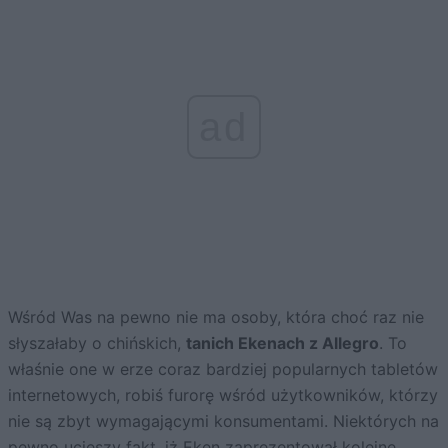
ad
Wśród Was na pewno nie ma osoby, która choć raz nie
słyszałaby o chińskich,
tanich Ekenach z Allegro
. To
właśnie one w erze coraz bardziej popularnych tabletów
internetowych, robiś furorę wśród użytkowników, którzy
nie są zbyt wymagającymi konsumentami. Niektórych na
pewno ucieszy fakt, iż Eken zaprezentował kolejne