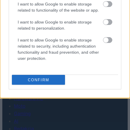
I want to allow Google to enable storage
related to functionality of the website or app.
Urządzenia
I want to allow Google to enable storage
SMARTFONY
related to personalization.
TABLETY
WEARABLE
I want to allow Google to enable storage
TV
related to security, including authentication
functionality and fraud prevention, and other
Recenzje
user protection.
Porównania
Co kupić
Porady
CONFIRM
Promocje
FinTech
Hardware PC
Moto
Gaming
AI
Redakcja