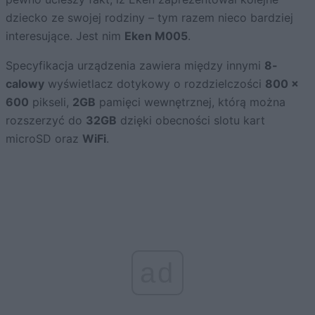
dziecko ze swojej rodziny – tym razem nieco bardziej
interesujące. Jest nim
Eken M005
.
Specyfikacja urządzenia zawiera między innymi
8-
calowy
wyświetlacz dotykowy o rozdzielczości
800 x
600
pikseli,
2GB
pamięci wewnętrznej, którą można
rozszerzyć do
32GB
dzięki obecności slotu kart
microSD oraz
WiFi
.
ad