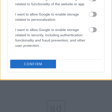
internetowy
.
Chile T7-3G
, bo o nim mowa, może być
related to functionality of the website or app.
dla nas jedynie ciekawostką, gdyż raczej nie możemy
I want to allow Google to enable storage
się go spodziewać na półkach sklepowych w rodzimym
related to personalization.
kraju.
I want to allow Google to enable storage
Specyfikacja Chile T7-3G
to przede wszystkim
related to security, including authentication
functionality and fraud prevention, and other
dotykowy ekran o przekątnej
7-cali
, wyświetlający
user protection.
obraz w rozdzielczości
800 x 600
pikseli. Sercem
urządzenia jest procesor ARM11 o zegarze
720MHz
z
256MB RAM i
2GB
pamięci wewnętrznej.
CONFIRM
ad