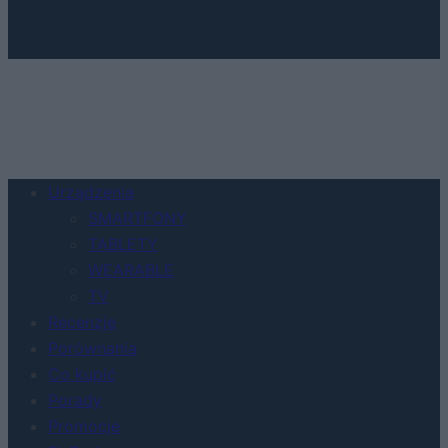
Urządzenia
SMARTFONY
TABLETY
WEARABLE
TV
Recenzje
Porównania
Co kupić
Porady
Promocje