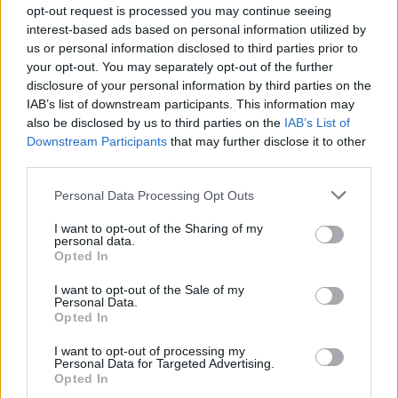
opt-out request is processed you may continue seeing
Chińskie
Chile T7-3G – chiński tablet z Androidem 2.1
interest-based ads based on personal information utilized by
us or personal information disclosed to third parties prior to
your opt-out. You may separately opt-out of the further
Dodaj
Tabletowo
jako preferowane źródło w
disclosure of your personal information by third parties on the
Google
IAB’s list of downstream participants. This information may
Nasze artykuły będą częściej pojawiać się w Twoich wynikach
also be disclosed by us to third parties on the
IAB’s List of
Downstream Participants
that may further disclose it to other
third parties.
Please note that this website/app uses one or more Google
Personal Data Processing Opt Outs
services and may gather and store information including but
not limited to your visit or usage behaviour. You may click to
I want to opt-out of the Sharing of my
personal data.
grant or deny consent to Google and its third-party tags to
Opted In
use your data for below specified purposes in below Google
consent section.
I want to opt-out of the Sale of my
Personal Data.
Opted In
I want to opt-out of processing my
Personal Data for Targeted Advertising.
Opted In