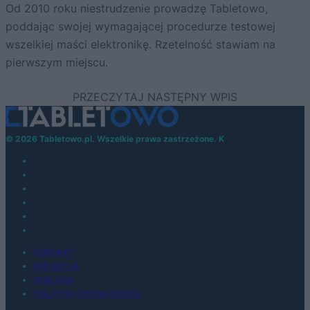
Od 2010 roku niestrudzenie prowadzę Tabletowo,
poddając swojej wymagającej procedurze testowej
wszelkiej maści elektronikę. Rzetelność stawiam na
pierwszym miejscu.
© 2026 Tabletowo.pl. Wszelkie prawa zastrzeżone. K
KONTAKT
REDAKCJA
REKLAMA
POLITYKA PRYWATNOŚCI