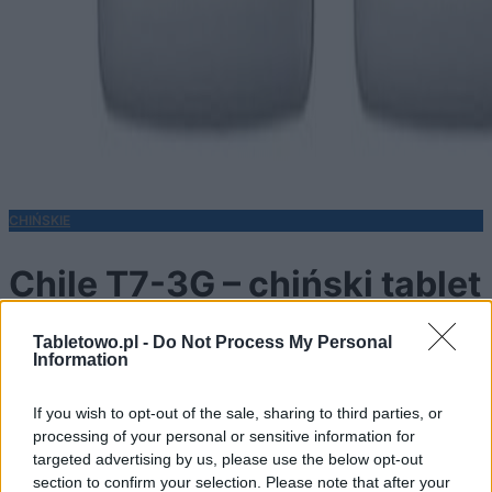
CHIŃSKIE
Chile T7-3G – chiński tablet
z Androidem 2.1
Tabletowo.pl -
Do Not Process My Personal
Information
If you wish to opt-out of the sale, sharing to third parties, or
processing of your personal or sensitive information for
KATARZYNA PURA
·
12 LIPCA 2010
targeted advertising by us, please use the below opt-out
section to confirm your selection. Please note that after your
Strona główna