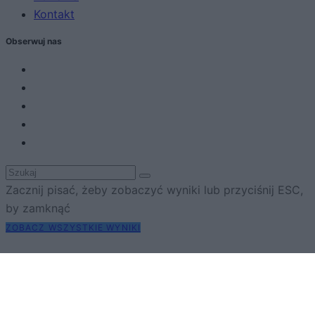
Kontakt
Obserwuj nas
Zacznij pisać, żeby zobaczyć wyniki lub przyciśnij ESC,
by zamknąć
ZOBACZ WSZYSTKIE WYNIKI
SUBSCRIBE
A customizable modal perfect for newsletters