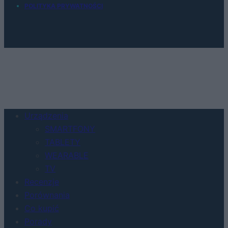
POLITYKA PRYWATNOŚCI
Urządzenia
SMARTFONY
TABLETY
WEARABLE
TV
Recenzje
Porównania
Co kupić
Porady