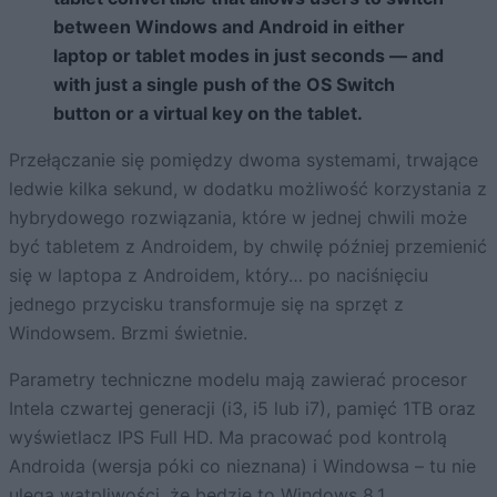
between Windows and Android in either
laptop or tablet modes in just seconds — and
with just a single push of the OS Switch
button or a virtual key on the tablet.
Przełączanie się pomiędzy dwoma systemami, trwające
ledwie kilka sekund, w dodatku możliwość korzystania z
hybrydowego rozwiązania, które w jednej chwili może
być tabletem z Androidem, by chwilę później przemienić
się w laptopa z Androidem, który… po naciśnięciu
jednego przycisku transformuje się na sprzęt z
Windowsem. Brzmi świetnie.
Parametry techniczne modelu mają zawierać procesor
Intela czwartej generacji (i3, i5 lub i7), pamięć 1TB oraz
wyświetlacz IPS Full HD. Ma pracować pod kontrolą
Androida (wersja póki co nieznana) i Windowsa – tu nie
ulega wątpliwości, że będzie to Windows 8.1.