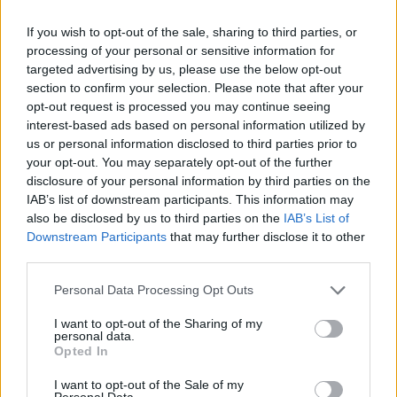
Asus
Asus Transformer Book Duet TD300 – premiera dwusystemowej hybrydy już
If you wish to opt-out of the sale, sharing to third parties, or
na CES 2014
processing of your personal or sensitive information for
targeted advertising by us, please use the below opt-out
Dodaj
Tabletowo
jako preferowane źródło w
section to confirm your selection. Please note that after your
Google
opt-out request is processed you may continue seeing
Nasze artykuły będą częściej pojawiać się w Twoich wynikach
interest-based ads based on personal information utilized by
us or personal information disclosed to third parties prior to
your opt-out. You may separately opt-out of the further
disclosure of your personal information by third parties on the
IAB’s list of downstream participants. This information may
also be disclosed by us to third parties on the
IAB’s List of
Downstream Participants
that may further disclose it to other
third parties.
Please note that this website/app uses one or more Google
Personal Data Processing Opt Outs
services and may gather and store information including but
not limited to your visit or usage behaviour. You may click to
I want to opt-out of the Sharing of my
personal data.
grant or deny consent to Google and its third-party tags to
Opted In
use your data for below specified purposes in below Google
consent section.
I want to opt-out of the Sale of my
Personal Data.