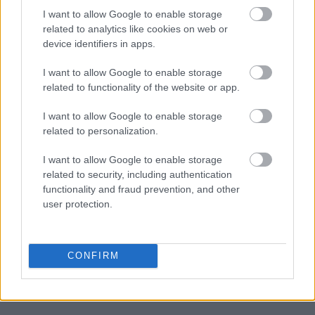
tabletów
zapowiadają się najciekawiej z ostatnich lat,
I want to allow Google to enable storage
nie mam żadnych wątpliwości. Wreszcie nadeszła pora
related to analytics like cookies on web or
na dwusystemowe urządzenia z prawdziwego
device identifiers in apps.
zdarzenia. A przynajmniej wiele na to wskazuje. W Las
I want to allow Google to enable storage
Vegas Asus ma zaprezentować urządzenie, którego już
related to functionality of the website or app.
nazwa zdradza, co ciekawego w sobie skrywa. Mowa o
I want to allow Google to enable storage
Asusie Transformer Book Duet TD300
.
related to personalization.
I want to allow Google to enable storage
related to security, including authentication
functionality and fraud prevention, and other
user protection.
ad
CONFIRM