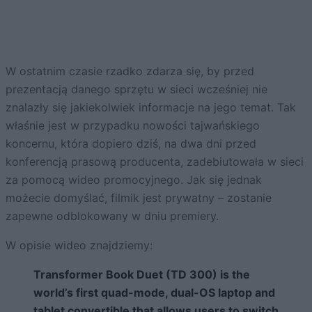
W ostatnim czasie rzadko zdarza się, by przed
prezentacją danego sprzętu w sieci wcześniej nie
znalazły się jakiekolwiek informacje na jego temat. Tak
właśnie jest w przypadku nowości tajwańskiego
koncernu, która dopiero dziś, na dwa dni przed
konferencją prasową producenta, zadebiutowała w sieci
za pomocą wideo promocyjnego. Jak się jednak
możecie domyślać, filmik jest prywatny – zostanie
zapewne odblokowany w dniu premiery.
W opisie wideo znajdziemy:
Transformer Book Duet (TD 300) is the
world’s first quad-mode, dual-OS laptop and
tablet convertible that allows users to switch