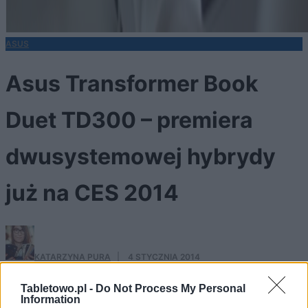
ASUS
Asus Transformer Book
Duet TD300 – premiera
dwusystemowej hybrydy
już na CES 2014
KATARZYNA PURA
·
4 STYCZNIA 2014
Strona główna
Tabletowo.pl -
Do Not Process My Personal
Producenci
Information