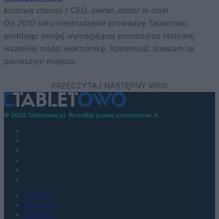
królowa chaosu / CEO, owner, editor in chief
Od 2010 roku niestrudzenie prowadzę Tabletowo,
poddając swojej wymagającej procedurze testowej
wszelkiej maści elektronikę. Rzetelność stawiam na
pierwszym miejscu.
© 2026 Tabletowo.pl. Wszelkie prawa zastrzeżone. K
KONTAKT
REDAKCJA
REKLAMA