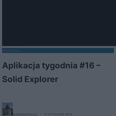
APLIKACJE
Aplikacja tygodnia #16 –
Solid Explorer
Menadżer plików i chmur z dostępem do roota
DAMIAN PRACZ
·
21 STYCZNIA 2018