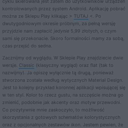
cyklu skierowana jest zatem do użytkowników urządzeń
kontrolowanych przez system Android. Aplikację pobrać
można ze Sklepu Play klikając >
TUTAJ
<. Po
dwutygodniowym okresie próbnym, za pełną wersję
przyjdzie nam zapłacić
jedynie
5,99 złotych, o czym
sami się przekonacie. Skoro formalności mamy za sobą,
czas przejść do sedna.
Zacznijmy od wyglądu. W Sklepie Play znajdziecie dwie
wersje.
Classic
(klasyczny wygląd) oraz flat (tak to
nazwijmy). Ja opiszę wyłącznie tą drugą, ponieważ
stworzona została według wytycznych Material Design.
Jest to kolejny przykład koronnej aplikacji wpisującej się
w ten styl. Kolor to rzecz gustu, na szczęście można go
zmienić, podobnie jak akcenty oraz motyw przewodni.
Co pozytywnie mnie zaskoczyło, to możliwość
skorzystania z gotowych schematów kolorystycznych
oraz z opcjonalnych zestawów ikon. Jestem pewien, że