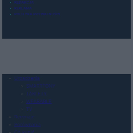
REDAKCJA
REKLAMA
POLITYKA PRYWATNOŚCI
Urządzenia
SMARTFONY
TABLETY
WEARABLE
TV
Recenzje
Porównania
Co kupić