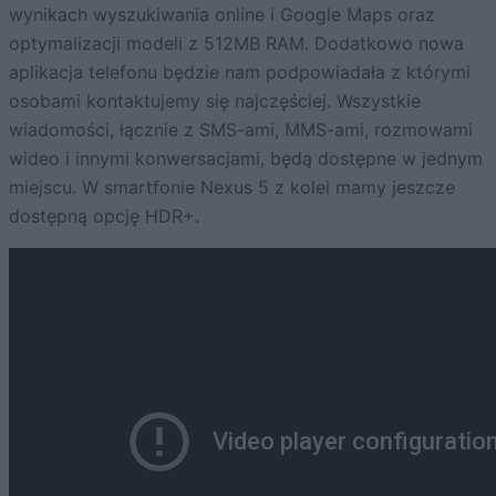
wynikach wyszukiwania online i Google Maps oraz
optymalizacji modeli z 512MB RAM. Dodatkowo nowa
aplikacja telefonu będzie nam podpowiadała z którymi
osobami kontaktujemy się najczęściej. Wszystkie
wiadomości, łącznie z SMS-ami, MMS-ami, rozmowami
wideo i innymi konwersacjami, będą dostępne w jednym
miejscu. W smartfonie Nexus 5 z kolei mamy jeszcze
dostępną opcję HDR+.