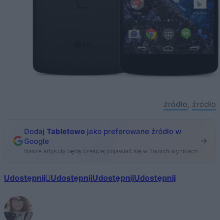
źródło
,
źródło
Dodaj
Tabletowo
jako preferowane źródło w
Google
Nasze artykuły będą częściej pojawiać się w Twoich wynikach
Udostępnij
Udostępnij
Udostępnij
Udostępnij