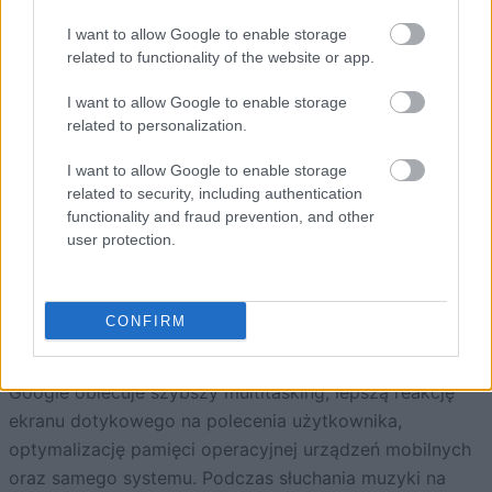
I want to allow Google to enable storage
related to functionality of the website or app.
Zacznijmy od tego, że Android 4.4 KitKat ma być
szybszy, ładniejszy wizualnie oraz ma oferować nowe,
I want to allow Google to enable storage
interesujące i przydatne funkcje. Jedną z
related to personalization.
najciekawszych jest tryb pełnoekranowy, którego
I want to allow Google to enable storage
dotychczas mogło brakować w urządzeniach z
related to security, including authentication
systemem Android. Od najnowszej aktualizacji będzie
functionality and fraud prevention, and other
można czytać dokumenty PDF, grać w gry czy oglądać
user protection.
filmy na pełnym widoku ekranu – gdy będziemy chcieli,
za pomocą jednego gestu będziemy mogli podejrzeć
godzinę i pozostałe dane z belki systemowej. Wtedy
CONFIRM
również ujawnią się przyciski nawigacyjne.
Google obiecuje szybszy multitasking, lepszą reakcję
ekranu dotykowego na polecenia użytkownika,
optymalizację pamięci operacyjnej urządzeń mobilnych
oraz samego systemu. Podczas słuchania muzyki na