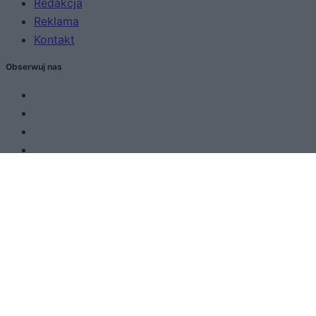
Redakcja
Reklama
Kontakt
Obserwuj nas
Zacznij pisać, żeby zobaczyć wyniki lub przyciśnij ESC,
by zamknąć
ZOBACZ WSZYSTKIE WYNIKI
SUBSCRIBE