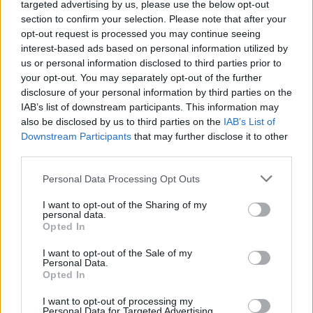
targeted advertising by us, please use the below opt-out
section to confirm your selection. Please note that after your
opt-out request is processed you may continue seeing
interest-based ads based on personal information utilized by
us or personal information disclosed to third parties prior to
ad
your opt-out. You may separately opt-out of the further
disclosure of your personal information by third parties on the
IAB’s list of downstream participants. This information may
also be disclosed by us to third parties on the
IAB’s List of
Downstream Participants
that may further disclose it to other
third parties.
Please note that this website/app uses one or more Google
Personal Data Processing Opt Outs
services and may gather and store information including but
not limited to your visit or usage behaviour. You may click to
I want to opt-out of the Sharing of my
Od dłuższego czasu wiemy już jak będzie się nazywała
personal data.
grant or deny consent to Google and its third-party tags to
Opted In
najnowsza wersja mobilnego systemu operacyjnego od
use your data for below specified purposes in below Google
consent section.
Google:
Android 4.4 KitKat
. Do dziś jednak nie
I want to opt-out of the Sale of my
Personal Data.
wiedzieliśmy tak naprawdę na jego temat zbyt wiele.
Opted In
Dziś, bez blasku fleszy i zbędnego szumu, koncern z
I want to opt-out of processing my
Mountain View poinformował o oficjalnej premierze
Personal Data for Targeted Advertising.