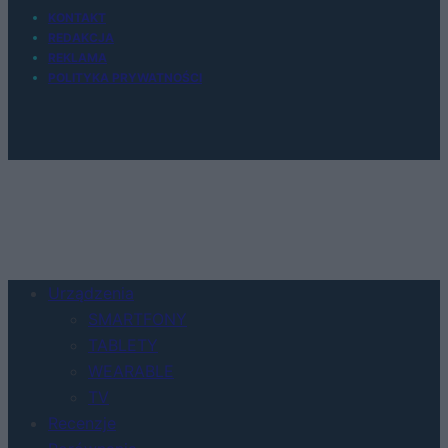
KONTAKT
REDAKCJA
REKLAMA
POLITYKA PRYWATNOŚCI
Urządzenia
SMARTFONY
TABLETY
WEARABLE
TV
Recenzje