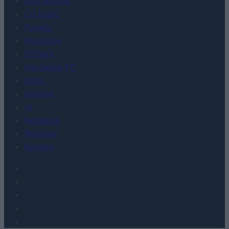
Porównania
Co kupić
Porady
Promocje
FinTech
Hardware PC
Moto
Gaming
AI
Redakcja
Reklama
Kontakt