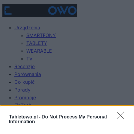
Urządzenia
SMARTFONY
TABLETY
WEARABLE
TV
Recenzje
Porównania
Co kupić
Porady
Promocje
FinTech
Hardware PC
Tabletowo.pl -
Do Not Process My Personal
Moto
Information
Gaming