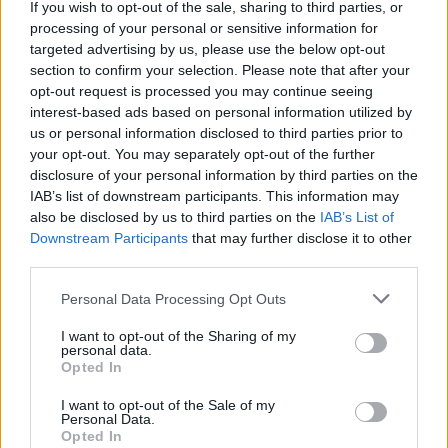
AI
If you wish to opt-out of the sale, sharing to third parties, or
processing of your personal or sensitive information for
Redakcja
targeted advertising by us, please use the below opt-out
Reklama
section to confirm your selection. Please note that after your
Kontakt
opt-out request is processed you may continue seeing
interest-based ads based on personal information utilized by
Obserwuj nas
us or personal information disclosed to third parties prior to
your opt-out. You may separately opt-out of the further
disclosure of your personal information by third parties on the
IAB’s list of downstream participants. This information may
also be disclosed by us to third parties on the
IAB’s List of
Downstream Participants
that may further disclose it to other
third parties.
Please note that this website/app uses one or more Google
Personal Data Processing Opt Outs
services and may gather and store information including but
Zacznij pisać, żeby zobaczyć wyniki lub przyciśnij ESC,
not limited to your visit or usage behaviour. You may click to
I want to opt-out of the Sharing of my
personal data.
grant or deny consent to Google and its third-party tags to
by zamknąć
Opted In
use your data for below specified purposes in below Google
ZOBACZ WSZYSTKIE WYNIKI
consent section.
I want to opt-out of the Sale of my
Personal Data.
SUBSCRIBE
Opted In