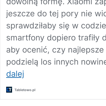
dowolną formę. Xiaomi zap
jeszcze do tej pory nie wi
sprawdziłaby się w codzi
smartfony dopiero trafiły 
aby ocenić, czy najlepsze
podzielą los innych nowin
Xiaomi
dalej
ma
bardzo
oryginalny
Tabletowo.pl
pomysł
na
składany
smartfon