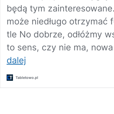
będą tym zainteresowane. 
może niedługo otrzymać 
tle No dobrze, odłóżmy w
to sens, czy nie ma, now
Netflix
dalej
na
Androidzie
może
Tabletowo.pl
niedługo
wprowadzić
opcję
odtwarzania
dźwięku
w
tle