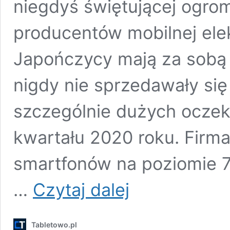
niegdyś świętującej ogr
producentów mobilnej elek
Japończycy mają za sobą f
nigdy nie sprzedawały się 
szczególnie dużych ocze
kwartału 2020 roku. Firma
smartfonów na poziomie 7
Obstawiamy
…
Czytaj dalej
zakłady:
kto
pierwszy
Tabletowo.pl
da