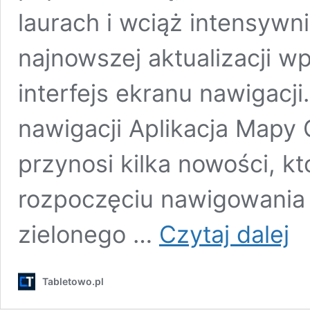
laurach i wciąż intensywn
najnowszej aktualizacji 
interfejs ekranu nawigacj
nawigacji Aplikacja Mapy 
przynosi kilka nowości, k
rozpoczęciu nawigowania 
Map
zielonego …
Czytaj dalej
Goog
z
odś
Tabletowo.pl
ekr
nawi